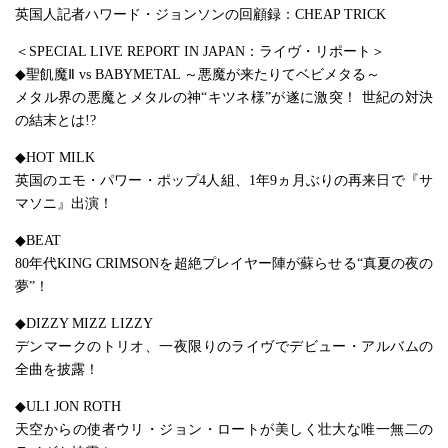
英国人記者ハワード・ジョンソンの回顧録：CHEAP TRICK
＜SPECIAL LIVE REPORT IN JAPAN：ライヴ・リポート＞
◆聖飢魔Ⅱ vs BABYMETAL ～悪魔が来たりてベビメタる～
メタル界の悪魔とメタルの神“キツネ様”が遂に激突！ 世紀の対決
の結末とは!?
◆HOT MILK
英国のエモ・パワー・ポップ4人組、1年9ヵ月ぶりの再来日で『サ
マソニ』出演！
◆BEAT
80年代KING CRIMSONを超絶プレイヤー陣が蘇らせる“真夏の夜の
夢”！
◆DIZZY MIZZ LIZZY
デンマークのトリオ、一夜限りのライヴでデビュー・アルバムの
全曲を披露！
◆ULI JON ROTH
天空からの使者ウリ・ジョン・ロートが美しく壮大な唯一無二の