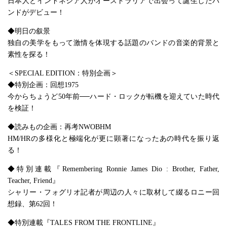
日本人とインドネシア人がオーストラリアで出会って誕生したバ
ンドがデビュー！
◆明日の叙景
独自の美学をもって激情を体現する話題のバンドの音楽的背景と
素性を探る！
＜SPECIAL EDITION：特別企画＞
◆特別企画：回想1975
今からちょうど50年前──ハード・ロックが転機を迎えていた時代
を検証！
◆読みもの企画：再考NWOBHM
HM/HRの多様化と極端化が更に顕著になったあの時代を振り返
る！
◆特別連載『Remembering Ronnie James Dio : Brother, Father,
Teacher, Friend』
シャリー・フォグリオ記者が周辺の人々に取材して綴るロニー回
想録、第62回！
◆特別連載『TALES FROM THE FRONTLINE』