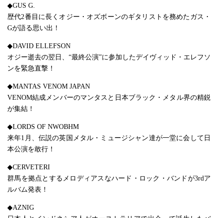
◆GUS G.
歴代2番目に長くオジー・オズボーンのギタリストを務めたガス・
Gが語る思い出！
◆DAVID ELLEFSON
オジー逝去の翌日、“最終公演”に参加したデイヴィッド・エレフソ
ンを緊急直撃！
◆MANTAS VENOM JAPAN
VENOM結成メンバーのマンタスと日本ブラック・メタル界の精鋭
が集結！
◆LORDS OF NWOBHM
来年1月、伝説の英国メタル・ミュージシャン達が一堂に会して日
本公演を敢行！
◆CERVETERI
群馬を拠点とするメロディアスなハード・ロック・バンドが3rdア
ルバム発表！
◆AZNIG