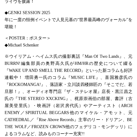
ライヴを披露！
◆GENKI SESSION 2025
年に一度の恒例イベントで人見元基の“世界最高峰のヴォーカル”を
堪能！
＜POSTER：ポスター＞
◆Michael Schenker
※ウイリアム・ヘイムス氏の撮影裏話『Man Of Two Lands』、元
BURRN!編集部員の奥野高久氏がHM/HRの歴史について綴る
『WAKE UP AND SMELL THE RECORD』といった新コラムも好評
連載中！ 増田勇一氏のコラム『MUSIC LIFE』、喜国雅彦氏の
『ROCKOMANGA!』、落語家・立川談四楼師匠の『そこでだ、若
旦那！』、オーディオ専門店『ザ・ステレオ屋』店長・黒江昌之
氏の『THE STEREO XXCKING』、梶原崇画伯の部屋、書評（古
屋美登里氏）・映画評（岩沢房代氏）やアーティスト（ARCH
ENEMY／SPIRITUAL BEGGARS他のマイケル・アモット、元
CATHEDRAL／『Rise Above Records』主宰のリー・ドリアン、BE
THE WOLF／FROZEN CROWN他のフェデリコ・モンデッリ）に
よるコラムなど、読みものコーナー充実!!