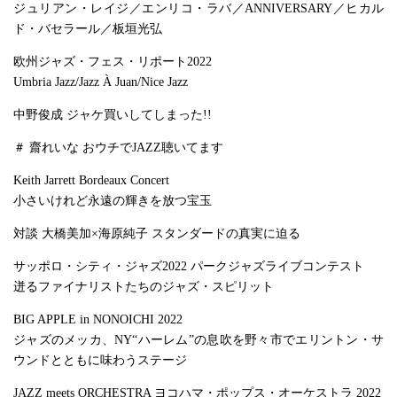
ジュリアン・レイジ／エンリコ・ラバ／ANNIVERSARY／ヒカル
ド・バセラール／板垣光弘
欧州ジャズ・フェス・リポート2022
Umbria Jazz/Jazz À Juan/Nice Jazz
中野俊成 ジャケ買いしてしまった!!
＃ 齋れいな おウチでJAZZ聴いてます
Keith Jarrett Bordeaux Concert
小さいけれど永遠の輝きを放つ宝玉
対談 大橋美加×海原純子 スタンダードの真実に迫る
サッポロ・シティ・ジャズ2022 パークジャズライブコンテスト
迸るファイナリストたちのジャズ・スピリット
BIG APPLE in NONOICHI 2022
ジャズのメッカ、NY“ハーレム”の息吹を野々市でエリントン・サ
ウンドとともに味わうステージ
JAZZ meets ORCHESTRA ヨコハマ・ポップス・オーケストラ 2022