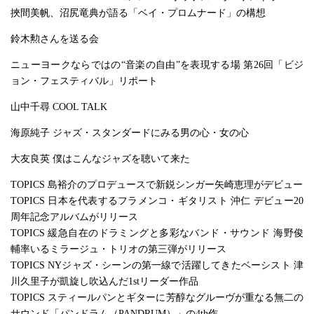
挾間美帆、沼尻竜典が語る「ベイ・プロムナード」の構想
鈴木勲さんを送る会
ニューヨークならではの“音楽の自由”を表現する場 第26回「ビジ
ョン・フェスティバル」リポート
山中千尋 COOL TALK
海原純子 ジャズ・スタンダードにみる男の心・女の心
大友良英 僕はこんなジャズを聴いて来た
TOPICS 島裕介のプロデュースで新鋭シンガー矢崎恵理がデビュー
TOPICS 日本を代表するフラメンコ・ギタリスト 沖仁 デビュー20
周年記念アルバムがリリース
TOPICS 緩急自在のドラミングと多彩なバンド・サウンド 海野俊
輔率いるミラージュ・トリオの第三弾がリリース
TOPICS NYジャズ・シーンの第一線で活躍してきたベーシスト 津
川久里子が凱旋し吹込んだ1stリーダー作品
TOPICS スティールパンとギターに芳醇なグルーヴが重なる無二の
サウンド「パンドラム（PANDRUM）」の4th作