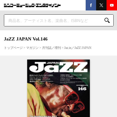
JaZZ JAPAN Vol.146
トップページ
>
マガジン
>
月刊誌／増刊
>
Jaz.in／JaZZ JAPAN