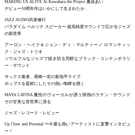
MAKING US ALIVE Ai Kuwabara the Project 桑原あい
デビュー10周年作はいかにして生まれたか…
JAZZ AUDIO武者修行
パラダイム ペルソナ スピーカー 超高純度サウンドで広がるジャズ
の新世界
アーロン・ヘイク＆ジョン・ディ・マルティーノ ロマンティッ
ク・ジャズ・トリオ
ソウルフルなジャズで描き切る芳醇なブラック・コンテンポラリ
ー・サウンド
サックス奏者、尾崎一宏の新地平ライブ
ポップスを題材にしたその熱い咆哮を聴く
MAYA LATINA 魔性のヴォーカルが誘う情熱のラテン・サウンド
その甘美な音世界に浸る
ジャズ・レコード・レビュー
Up Close and Personal 〜今最も熱いアーティストに直撃インタビュ
ー！