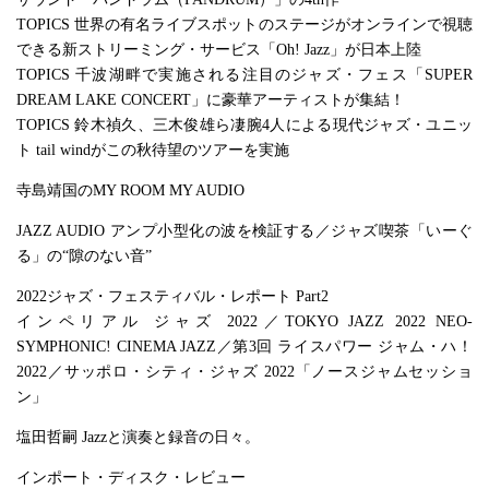
TOPICS 世界の有名ライブスポットのステージがオンラインで視聴
できる新ストリーミング・サービス「Oh! Jazz」が日本上陸
TOPICS 千波湖畔で実施される注目のジャズ・フェス「SUPER
DREAM LAKE CONCERT」に豪華アーティストが集結！
TOPICS 鈴木禎久、三木俊雄ら凄腕4人による現代ジャズ・ユニッ
ト tail windがこの秋待望のツアーを実施
寺島靖国のMY ROOM MY AUDIO
JAZZ AUDIO アンプ小型化の波を検証する／ジャズ喫茶「いーぐ
る」の“隙のない音”
2022ジャズ・フェスティバル・レポート Part2
インペリアル ジャズ 2022／TOKYO JAZZ 2022 NEO-
SYMPHONIC! CINEMA JAZZ／第3回 ライスパワー ジャム・ハ！
2022／サッポロ・シティ・ジャズ 2022「ノースジャムセッショ
ン」
塩田哲嗣 Jazzと演奏と録音の日々。
インポート・ディスク・レビュー