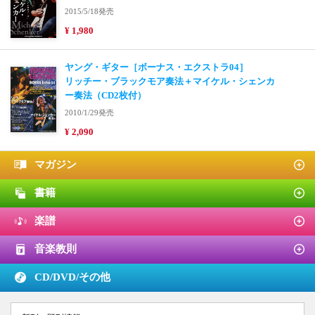
2015/5/18発売
¥ 1,980
ヤング・ギター［ボーナス・エクストラ04］
リッチー・ブラックモア奏法＋マイケル・シェンカ
ー奏法（CD2枚付）
2010/1/29発売
¥ 2,090
マガジン
書籍
楽譜
音楽教則
CD/DVD/
その他