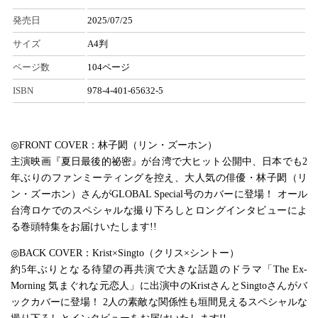
発売日
2025/07/25
サイズ
A4判
ページ数
104ページ
ISBN
978-4-401-65632-5
◎FRONT COVER：林子閎（リン・ズーホン）
主演映画『夏日最後的祕密』が台湾で大ヒット公開中、日本でも2
年ぶりのファンミーティングを控え、大人気の俳優・林子閎（リ
ン・ズーホン）さんがGLOBAL Special号のカバーに登場！ オール
台湾ロケでのスペシャルな撮り下ろしとロングインタビューによ
る巻頭特集をお届けいたします!!
◎BACK COVER：Krist×Singto（クリス×シントー）
約5年ぶりとなる待望の再共演で大きな話題のドラマ「The Ex-
Morning 気まぐれな元恋人」に出演中のKristさんとSingtoさんがバ
ックカバーに登場！ 2人の素敵な関係性も垣間見えるスペシャルな