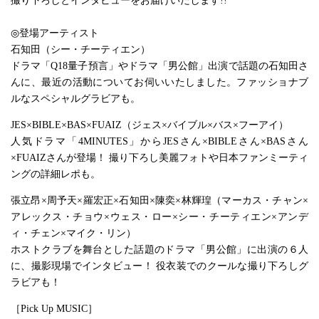
撮り下ろしとインタビューをお届けいたします!!
◎登場アーティスト
石知田（シー・チーティエン）
ドラマ「Q18量子預言」やドラマ「男公館」出演で話題の石知田さ
んに、最近の活動についてお伺いいたしました。ファッショナブ
ルなスペシャルグラビアも。
JES×BIBLE×BAS×FUAIZ（ジェス×バイブル×バス×フーアイ）
人気ドラマ「4MINUTES」からJESさん×BIBLEさん×BASさん
×FUAIZさんが登場！ 撮り下ろし美麗フォトや日本ファンミーティ
ングの詳細レポも。
張立昂×周予天×羅宏正×石知田×陳奕×林輝瑝（マーカス・チャン×
アレックス・チョウ×ウェス・ロー×シー・チーティエン×アンデ
ィ・チェン×マイク・リン）
ホストクラブを舞台とした話題のドラマ「男公館」に出演の６人
に、撮影現場でインタビュー！ 役衣装でのクールな撮り下ろしグ
ラビアも！
［Pick Up MUSIC］