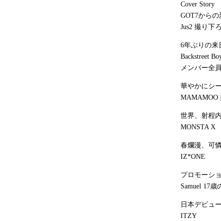
Cover Story
GOT7から
Jus2 撮り
6年ぶりの来
Backstreet Bo
メンバー全
華やかにシ
MAMAMO
世界、射程内
MONSTA X
春爛漫、可
IZ*ONE
プロモーシ
Samuel 
日本デビュー
ITZY