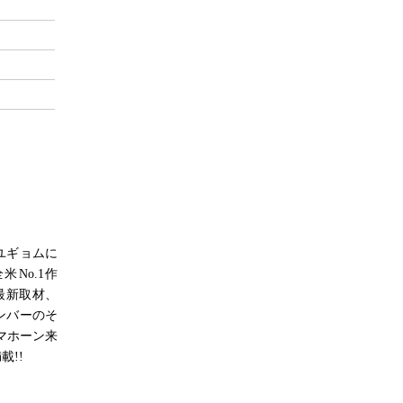
とユギョムに
No.1作
最新取材、
メンバーのそ
・マホーン来
!!