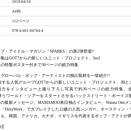
2019/04/10
A4判
112ページ
978-4-401-64764-4
プ・アイドル・マガジン「SPARKS」の第2弾登場!!
集はGOT7からの新しいユニット・プロジェクト、Jus2
ムの特製ポスター付きで30ページの総力特集
輝くグローバル・ポップ・アーティストの独占取材を一挙紹介!!
を代表する人気グループGOT7からの新しいユニット・プロジェクト、JB
の魅力をインタビューと撮り下ろし写真で約30ページの総力特集。全米
に伴うワールド・ツアーをスタートさせるバックストリート・ボーイズ
ENの最新メッセージ、MAMAMOO来日独占インタビュー、Wanna One
「DirtyWork」で大ブレイクした22歳の人気シンガー、オースティン
も、韓国、アメリカ、カナダ、イギリスを代表するポップ・アクトが満載
S】