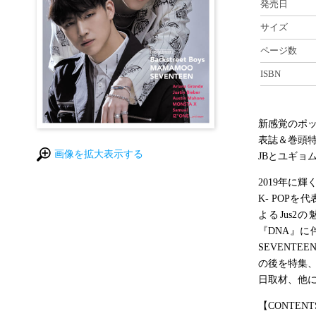
発売日
サイズ
ページ数
ISBN
新感覚のポッ
表誌＆巻頭特
画像を拡大表示する
JBとユギョ
2019年に
K- POP
よるJus2
『DNA』
SEVENTE
の後を特集、
日取材、他に
【CONTENT