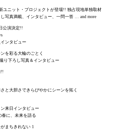
の新ユニット・プロジェクトが登場!! 独占現地単独取材
下ろし写真満載、インタビュー、一問一答 … and more
日公演決定!!
ys
員インタビュー
ーンを彩る大輪のごとく
O 撮り下ろし写真＆インタビュー
!!
憐さと大胆さできらびやかにシーンを拓く
ョン来日インタビュー
17歳の春に、未来を語る
がまちきれない 1