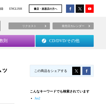
登録
ENGLISH
書店・楽器店の方へ
リクエスト
発売日カレンダー
教則
CD/DVD/
その他
ムッ
この商品をシェアする
こんなキーワードでも検索されています
Jus2