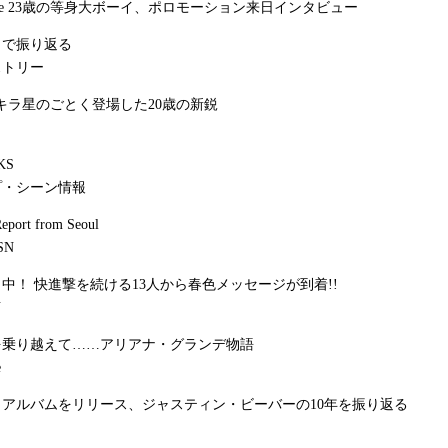
Mahone 23歳の等身大ボーイ、ポロモーション来日インタビュー
トで振り返る
ストリー
キラ星のごとく登場した20歳の新鋭
KS
プ・シーン情報
Report from Seoul
SN
中！ 快進撃を続ける13人から春色メッセージが到着!!
N
を乗り越えて……アリアナ・グランデ物語
e
アルバムをリリース、ジャスティン・ビーバーの10年を振り返る