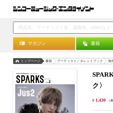
マガジン
書籍
トップページ
書籍
アーティスト／タレントブック
海
SPA
ク〉
1,430
¥
（本