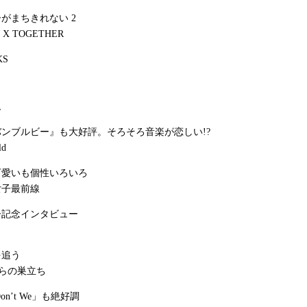
がまちきれない 2
 X TOGETHER
KS
ム
ンブルビー』も大好評。そろそろ音楽が恋しい!?
ld
可愛いも個性いろいろ
女子最前線
ー記念インタビュー
を追う
eからの巣立ち
on’t We」も絶好調