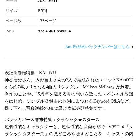
発売日
2025/04/11
サイズ
B5判
ページ数
132ページ
ISBN
978-4-401-65600-4
Ani-PASSのバックナンバーはこちら
表紙＆巻頭特集：KAmiYU
神谷浩史さん、入野自由さんの2人で結成されたユニットKAmiYU
から約7年ぶりとなる4曲入りシングル「Mellow×Mellow」が到着。
今作のことや、15周年を迎える今の想いを語ったスペシャル対談
をはじめ、シングル収録曲の歌詞にまつわるKeyword Q&Aなど、
撮り下ろし写真満載の34Pに及ぶ表紙巻頭特集です！
バックカバー＆巻末特集：クラシック★スターズ
超個性的なキャラクターと、超個性的な音楽が紡ぐTVアニメ『ク
ラシック☆スターズ』の見どころや聴きどころを、キャストの内