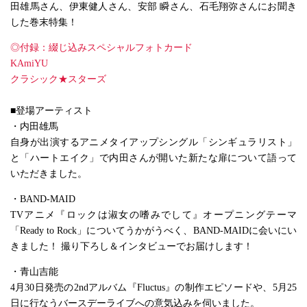
田雄馬さん、伊東健人さん、安部 瞬さん、石毛翔弥さんにお聞き
した巻末特集！
◎付録：綴じ込みスペシャルフォトカード
KAmiYU
クラシック★スターズ
■登場アーティスト
・内田雄馬
自身が出演するアニメタイアップシングル「シンギュラリスト」
と「ハートエイク」で内田さんが開いた新たな扉について語って
いただきました。
・BAND-MAID
TVアニメ『ロックは淑女の嗜みでして』オープニングテーマ
「Ready to Rock」についてうかがうべく、BAND-MAIDに会いにい
きました！ 撮り下ろし＆インタビューでお届けします！
・青山吉能
4月30日発売の2ndアルバム『Fluctus』の制作エピソードや、5月25
日に行なうバースデーライブへの意気込みを伺いました。