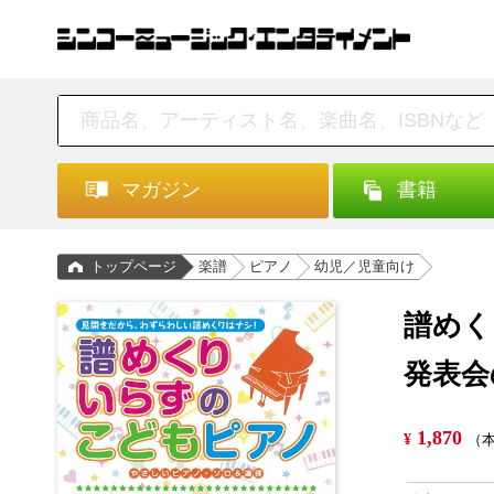
マガジン
書籍
トップページ
楽譜
ピアノ
幼児／児童向け
譜めく
発表会
1,870
¥
（本