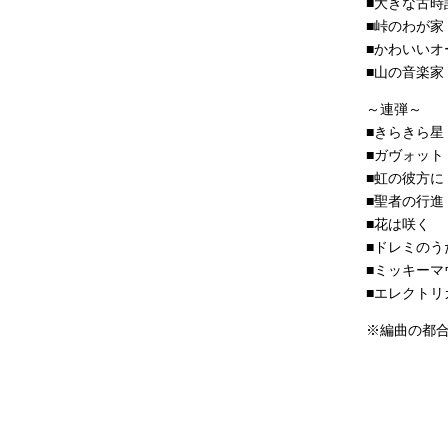
■大きな古時
■峠のわが家
■かわいいオ
■山の音楽家
～連弾～
■きらきら星
■ガヴォット
■虹の彼方に
■聖者の行進
■花は咲く
■ドレミのう
■ミッキーマ
■エレクトリ
※編曲の都