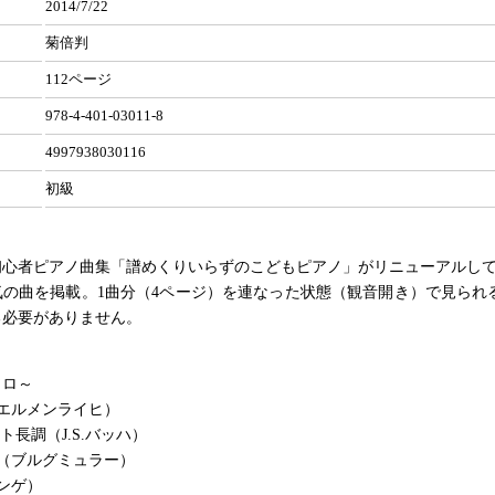
2014/7/22
菊倍判
112ページ
978-4-401-03011-8
4997938030116
初級
初心者ピアノ曲集「譜めくりいらずのこどもピアノ」がリニューアルし
気の曲を掲載。1曲分（4ページ）を連なった状態（観音開き）で見られ
る必要がありません。
ソロ～
エルメンライヒ）
ト長調（J.S.バッハ）
（ブルグミュラー）
ンゲ）