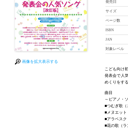
発売日
サイズ
ページ数
ISBN
JAN
対象レベル
画像を拡大表示する
こども向け
発表会で人
めくりをす
曲目
～ピアノ・
■つむぎ歌（
■メヌエット 
■アラベスク
■花の歌（ラ