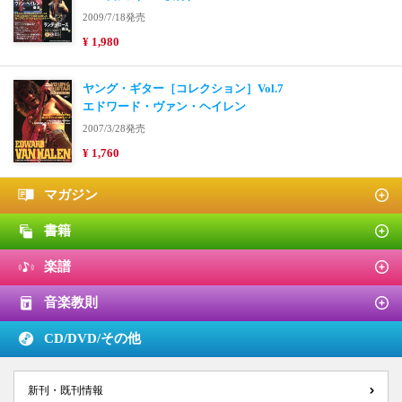
2009/7/18発売
¥ 1,980
ヤング・ギター［コレクション］Vol.7
エドワード・ヴァン・ヘイレン
2007/3/28発売
¥ 1,760
マガジン
書籍
楽譜
音楽教則
CD/DVD/
その他
新刊・既刊情報