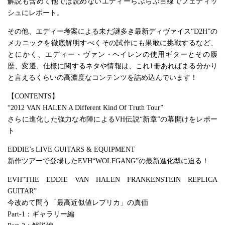
解説も含めて他では読めないエディーらぶらぶ目線でフェティッ
シュにレポート。
その他、エディー考案による未だ謎多き最新ディヴァイス“D2H”の
メカニックを徹底解明すべくその試作にも果敢に挑戦するなど、
とにかく、エディー・ヴァン・ヘイレンの使用ギターとその履
歴、変遷、仕様に関するネタや情報は、これ1冊あればまる分かり
と言えるくらいの高濃度なコンテンツを詰め込んでいます！
【CONTENTS】
“2012 VAN HALEN A Different Kind Of Truth Tour”
さらに進化した強力な布陣によるVH伝説“新章”の幕開けをレポー
ト
EDDIE’s LIVE GUITARS & EQUIPMENT
新作ツアーで登場したEVH“WOLFGANG”の最新進化型に迫る！
EVH“THE EDDIE VAN HALEN FRANKENSTEIN REPLICA
GUITAR”
今改めて問う「最高近似値レプリカ」の真価
Part-1：ギャラリー編