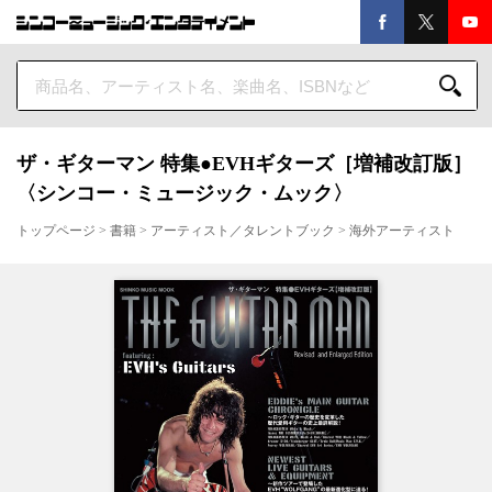
ザ・ギターマン 特集●EVHギターズ［増補改訂版］
〈シンコー・ミュージック・ムック〉
トップページ
>
書籍
>
アーティスト／タレントブック
>
海外アーティスト