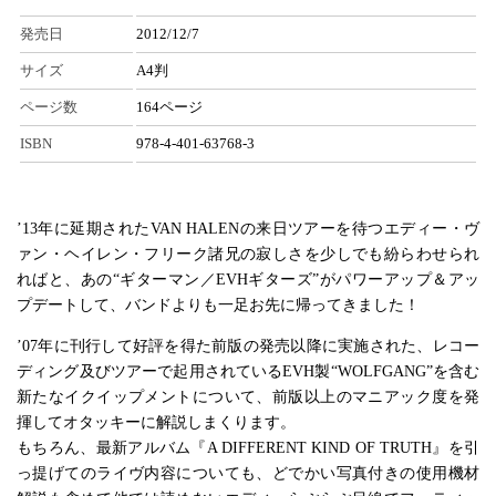
発売日
2012/12/7
サイズ
A4判
ページ数
164ページ
ISBN
978-4-401-63768-3
’13年に延期されたVAN HALENの来日ツアーを待つエディー・ヴ
ァン・ヘイレン・フリーク諸兄の寂しさを少しでも紛らわせられ
ればと、あの“ギターマン／EVHギターズ”がパワーアップ＆アッ
プデートして、バンドよりも一足お先に帰ってきました！
’07年に刊行して好評を得た前版の発売以降に実施された、レコー
ディング及びツアーで起用されているEVH製“WOLFGANG”を含む
新たなイクイップメントについて、前版以上のマニアック度を発
揮してオタッキーに解説しまくります。
もちろん、最新アルバム『A DIFFERENT KIND OF TRUTH』を引
っ提げてのライヴ内容についても、どでかい写真付きの使用機材