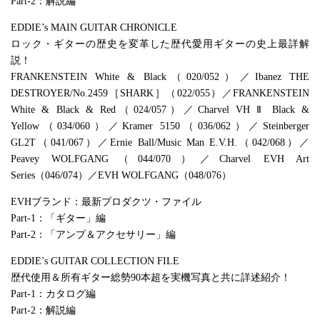
Part-2：解説編
EDDIE’s MAIN GUITAR CHRONICLE
ロック・ギターの歴史を変革した歴代愛用ギターの史上最詳解
説！
FRANKENSTEIN White & Black（020/052）／Ibanez THE
DESTROYER/No.2459［SHARK］（022/055）／FRANKENSTEIN
White & Black & Red（024/057）／Charvel VH Ⅱ Black &
Yellow（034/060）／Kramer 5150（036/062）／Steinberger
GL2T（041/067）／Ernie Ball/Music Man E.V.H.（042/068）／
Peavey WOLFGANG（044/070）／Charvel EVH Art
Series（046/074）／EVH WOLFGANG（048/076）
EVHブランド：最新プロダクツ・ファイル
Part-1：「ギター」編
Part-2：「アンプ＆アクセサリー」編
EDDIE’s GUITAR COLLECTION FILE
歴代使用＆所有ギター総勢90本超を実機写真と共に詳述紹介！
Part-1：カタログ編
Part-2：解説編