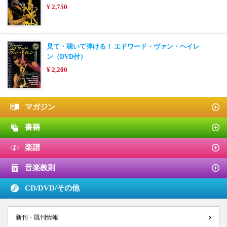
¥ 2,750
見て・聴いて弾ける！ エドワード・ヴァン・ヘイレ
ン（DVD付）
¥ 2,200
マガジン
書籍
楽譜
音楽教則
CD/DVD/
その他
新刊・既刊情報