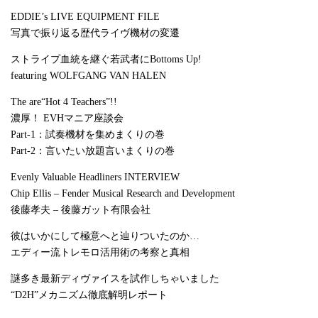
EDDIE’s LIVE EQUIPMENT FILE
写真で振り返る歴代ライヴ機材の変遷
ストライプ血統を継ぐ若武者にBottoms Up!
featuring WOLFGANG VAN HALEN
The are“Hot 4 Teachers”!!
濃厚！ EVHマニア座談会
Part-1：試奏機材を集めまくりの巻
Part-2：言いたい放題言いまくりの巻
Evenly Valuable Headliners INTERVIEW
Chip Ellis – Fender Musical Research and Development
後藤孝夫 – 後藤ガット有限会社
彼はいかにして極意へと辿りついたのか…
エディー流トレモロ活用術の考察と真相
謎多き最新ディヴァイスを試作しちゃいました
“D2H”メカニズム徹底解明レポート