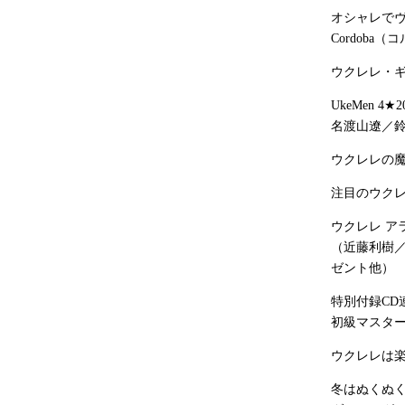
オシャレで
Cordoba
ウクレレ・
UkeMen 4
名渡山遼／鈴木
ウクレレの魔術
注目のウクレレ
ウクレレ ア
（近藤利樹／
ゼント他）
特別付録CD
初級マスター講
ウクレレは楽
冬はぬくぬ