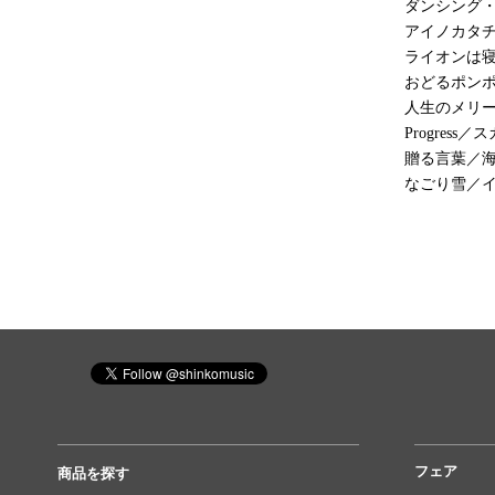
ダンシング
アイノカタチ fe
ライオンは寝
おどるポンポ
人生のメリ
Progress
贈る言葉／海
なごり雪／イ
フェア
商品を探す