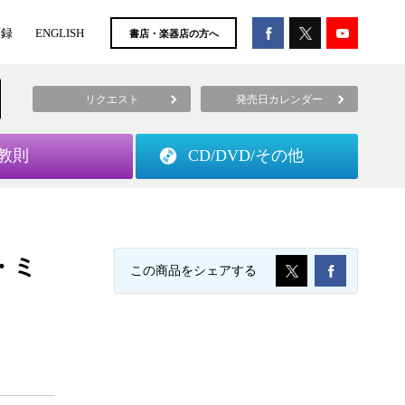
登録
ENGLISH
書店・楽器店の方へ
リクエスト
発売日カレンダー
教則
CD/DVD/
その他
・ミ
この商品をシェアする