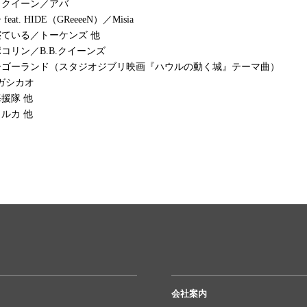
・クイーン／アバ
at. HIDE（GReeeeN）／Misia
ている／トーケンズ 他
コリン／B.B.クイーンズ
ーゴーランド（スタジオジブリ映画『ハウルの動く城』テーマ曲）
／スガシカオ
援隊 他
ルカ 他
会社案内