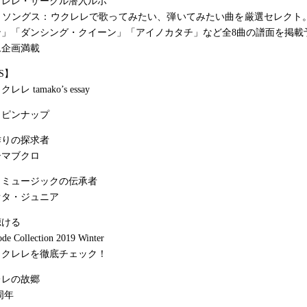
クレレ・サークル潜入ルポ
・ソングス：ウクレレで歌ってみたい、弾いてみたい曲を厳選セレクト
ン」「ダンシング・クイーン」「アイノカタチ」など全8曲の譜面を掲載
ム企画満載
S】
 tamako’s essay
・ピンナップ
作りの探求者
シマブクロ
・ミュージックの伝承者
オタ・ジュニア
聴ける
de Collection 2019 Winter
ウクレレを徹底チェック！
レレの故郷
0周年