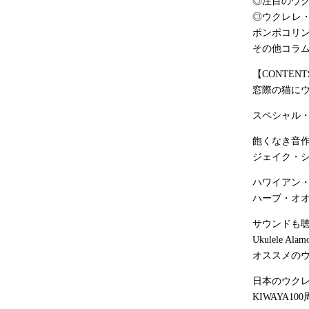
◎注目のウ
◎ウクレレ
ポンポコリ
その他コラ
【CONTENT
窓際の猫にウクレレ
スペシャル
飽くなき音
ジェイク・
ハワイアン
ハーブ・オ
サウンドも
Ukulele Alamo
オススメの
日本のウク
KIWAYA10