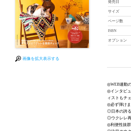
発売日
サイズ
ページ数
ISBN
オプション
画像を拡大表示する
◎WEB連動
◎インタビ
ィストもチ
◎必ず弾けま
◎日本の誇
◎ウクレレ再
◎利便性抜群