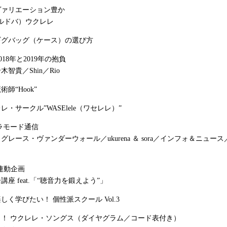
ヴァリエーション豊か
（コルドバ）ウクレレ
ギグバッグ（ケース）の選び方
★2018年と2019年の抱負
智貴／Shin／Rio
師“Hook”
・サークル”WASElele（ワセレレ）”
ラモード通信
グレース・ヴァンダーウォール／ukurena ＆ sora／インフォ＆ニュー
連動企画
座 feat.「“聴音力を鍛えよう”」
しく学びたい！ 個性派スクール Vol.3
く！ ウクレレ・ソングス（ダイヤグラム／コード表付き）