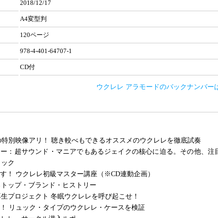
2018/12/17
A4変型判
120ページ
978-4-401-64707-1
CD付
ウクレレ アラモードのバックナンバー
の特別映像アリ！ 聴き較べもできるオススメのウクレレを徹底試奏
ュー：超サウンド・マニアでもあるジェイクの核心に迫る。その他、注
ェック
す！ ウクレレ初級マスター講座（※CD連動企画）
るトップ・ブランド・ヒストリー
生プロジェクト 冬眠ウクレレを呼び起こせ！
！ リュック・タイプのウクレレ・ケースを検証