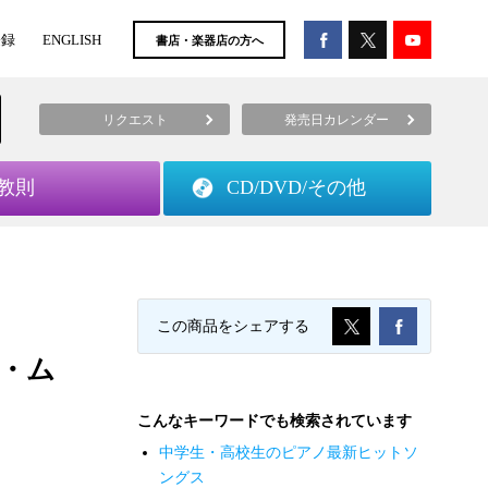
登録
ENGLISH
書店・楽器店の方へ
リクエスト
発売日カレンダー
教則
CD/DVD/
その他
ス
この商品をシェアする
ク・ム
こんなキーワードでも検索されています
中学生・高校生のピアノ最新ヒットソ
ングス