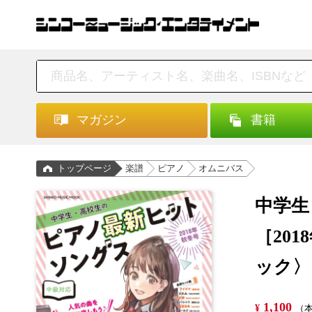
マガジン
書籍
トップページ
楽譜
ピアノ
オムニバス
中学生
［20
ック〉
1,100
¥
（本