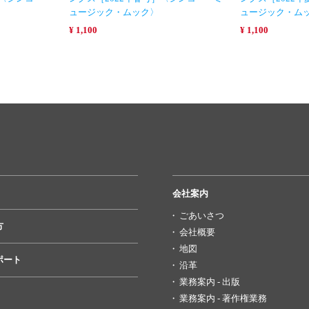
ュージック・ムック〉
ュージック・ム
¥ 1,100
¥ 1,100
会社案内
ごあいさつ
方
会社概要
地図
ポート
沿革
業務案内 - 出版
業務案内 - 著作権業務