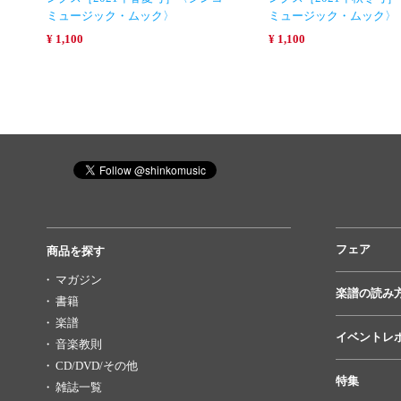
ミュージック・ムック〉
ミュージック・ムック〉
¥ 1,100
¥ 1,100
フェア
商品を探す
マガジン
楽譜の読み
書籍
楽譜
イベントレ
音楽教則
CD/DVD/その他
特集
雑誌一覧