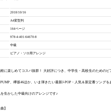
2018/10/16
A4変型判
164ページ
978-4-401-64670-8
中級
ピアノ・ソロ用アレンジ
気軽に楽しめてコスパ抜群！ 大好評につき、中学生・高校生のためのピ
★
A PUMP、欅坂46ほか、いま弾きたい最新J-POP・人気＆新定番ソング
気を生かした中級向けのアレンジです♪
ト曲】