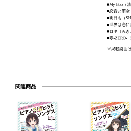
■My Boo
■恋音と雨空
■明日も（SH
■世界は恋に落ち
■ロキ（みきとP
■零-ZER
※掲載楽曲
関連商品