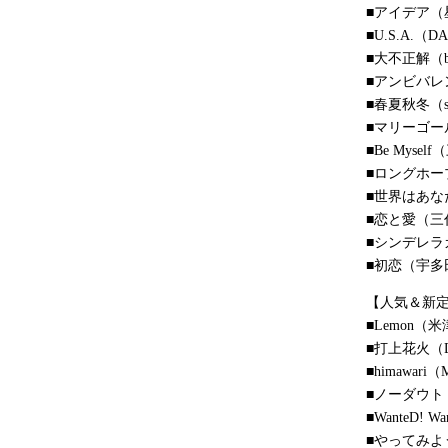
■アイデア（
■U.S.A.（D
■大不正解（ba
■アンビバレ
■春夏秋冬（su
■マリーゴー
■Be Myse
■ロングホー
■世界はあなたに
■恋と愛（三代目 J
■シンデレラ
■初恋（宇多
【人気＆新
■Lemon（
■打上花火（
■himawari（M
■ノーダウト（O
■WanteD! W
■やってみよ