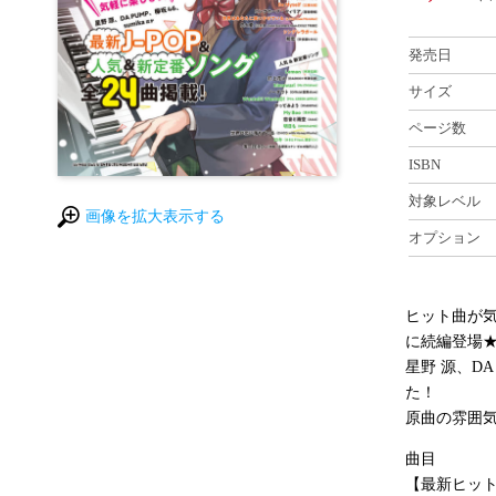
発売日
サイズ
ページ数
ISBN
対象レベル
画像を拡大表示する
オプション
ヒット曲が
に続編登場
星野 源、D
た！
原曲の雰囲
曲目
【最新ヒッ