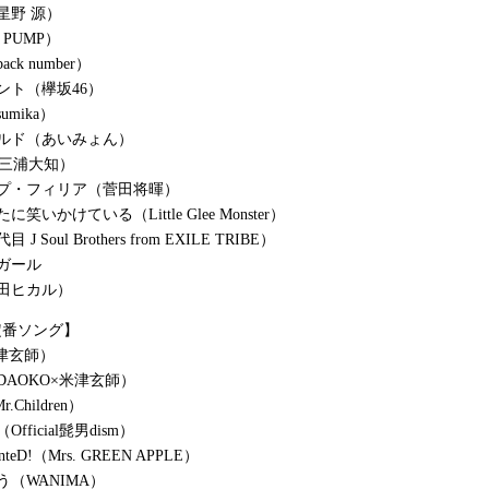
星野 源）
A PUMP）
ck number）
ント（欅坂46）
mika）
ルド（あいみょん）
lf（三浦大知）
プ・フィリア（菅田将暉）
笑いかけている（Little Glee Monster）
 Soul Brothers from EXILE TRIBE）
ガール
田ヒカル）
定番ソング】
米津玄師）
DAOKO×米津玄師）
r.Children）
fficial髭男dism）
anteD!（Mrs. GREEN APPLE）
う（WANIMA）