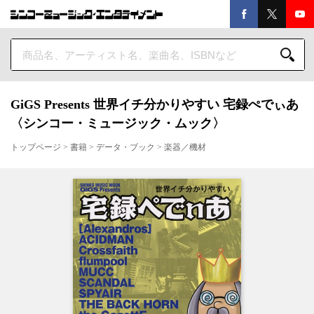
GiGS Presents 世界イチ分かりやすい 宅録ぺでぃあ
〈シンコー・ミュージック・ムック〉
トップページ
>
書籍
>
データ・ブック
>
楽器／機材