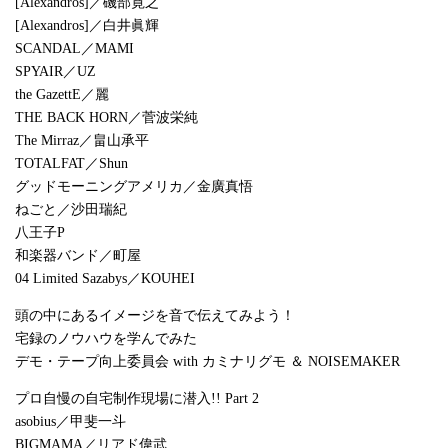
[Alexandros]／磯部寛之
[Alexandros]／白井眞輝
SCANDAL／MAMI
SPYAIR／UZ
the GazettE／麗
THE BACK HORN／菅波栄純
The Mirraz／畠山承平
TOTALFAT／Shun
グッドモーニングアメリカ／金廣真悟
ねごと／沙田瑞紀
八王子P
和楽器バンド／町屋
04 Limited Sazabys／KOUHEI
頭の中にあるイメージを音で伝えてみよう！
宅録のノウハウを学んでみた
デモ・テープ向上委員会 with カミナリグモ ＆ NOISEMAKER
プロ自慢の自宅制作現場に潜入!! Part 2
asobius／甲斐一斗
BIGMAMA／リアド偉武