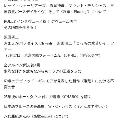
レッド・ウォーリアーズ、原始神母、マウント・デリシャス、三
国義貴バースデイライヴ、そして《浮遊～Floatingf》について
ROLLY インタヴュー／祝！ デヴュー25周年
その瞬間を生きる！
沢田研二
おまえがパラダイス Oh yeah！ 沢田研二「こっちの水苦いぞ」ツ
アー
（8月17日、東京国際フォーラムA。10月4日、渋谷公会堂）
全アルバム解説 第4回
多彩な輝きを放ちながらもロックの王道を歩む
69歳のデヴィッド・ギルモアが発表した新作《飛翔》における不
変の音
25年後のホームタウン 仲井戸麗市《CHABO》を聴く
日本語ブルースの最高峰、W・C・カラス《うどん屋で泣いた》
八代亜紀さんの《哀歌-aiuta-》について