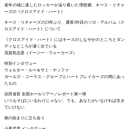
老年の域に達したロッカーが辿り着いた理想郷、キース・リチャ
ーズの《クロスアイド・ハート》
キース・リチャーズの23年ぶり、通算3作目のソロ・アルバム《ク
ロスアイド・ハート》について
《クロスアイド・ハート》にはキースのしなやかのところとダン
ディなところが凄く出ている
流賀良志彦（イージー・ウォーカーズ）
特別インタヴュー
ウォルター・ルー＆サミ・ヤッファ
ガールズ・コーラス・グループとハートブレイカーズの間にあっ
たもの
浜田省吾 全国ホールツアー／レポート第一弾
いつもそばにいるわけじゃない、でも、あなたがいなければ生き
ていけない
旅の始まりに立ち会う
小暮武彦 インタヴュー