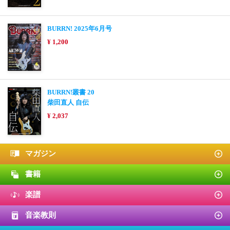
BURRN! 2025年6月号
¥ 1,200
BURRN!叢書 20
柴田直人 自伝
¥ 2,037
マガジン
書籍
楽譜
音楽教則