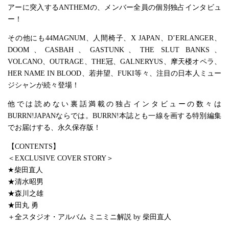
アーに突入するANTHEMの、メンバー全員の個別独占インタビュ
ー！
その他にも44MAGNUM、人間椅子、X JAPAN、D’ERLANGER、
DOOM、CASBAH、GASTUNK、THE SLUT BANKS、
VOLCANO、OUTRAGE、THE冠、GALNERYUS、摩天楼オペラ、
HER NAME IN BLOOD、若井望、FUKI等々、注目の日本人ミュー
ジシャンが続々登場！
他では読めない裏話満載の独占インタビューの数々は
BURRN!JAPANならでは。BURRN!本誌とも一線を画する特別編集
でお届けする、永久保存版！
【CONTENTS】
＜EXCLUSIVE COVER STORY＞
★柴田直人
★清水昭男
★森川之雄
★田丸 勇
＋全スタジオ・アルバム ミニミニ解説 by 柴田直人