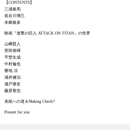
【CONTENTS】
三浦春馬
長谷川博己
本郷奏多
映画『進撃の巨人 ATTACK ON TITAN』の世界
山﨑賢人
菅田将暉
平埜生成
中村倫也
勝地 涼
浦井健治
瀬戸康史
藤原竜也
表紙への道＆Making Check!!
Present for you