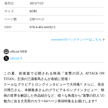
発売日
2015/7/23
サイズ
B5判
ページ数
228ページ
ISBN
978-4-401-64192-5
awesome!のバックナンバーはこちら
official WEB
official X
この夏、前後篇で公開される映画『進撃の巨人 ATTACK ON
TITAN』主演の三浦春馬さんが表紙に登場！
クールなグラビアとロングインタビューで大特集!! さらに、長谷
川博己さん、本郷奏多さんのグラビア＆ロングインタビュー、映
画の世界を解説した作品紹介など、様々な角度から“進撃の巨人”の
魅力に迫る大充実のカラー64ページ巻頭特集をお届けします!!