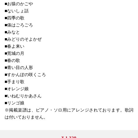
■お猿のかごや
■ないしょ話
■四季の歌
■俵はごろごろ
■みなと
■みどりのそよかぜ
■春よ来い
■荒城の月
■春の歌
■青い目の人形
■すかんぽの咲くころ
■手まり歌
■オレンジ娘
■いねむりかあさん
■リンゴ娘
※掲載楽譜は、ピアノ・ソロ用にアレンジされております。歌詞
は付いておりません。