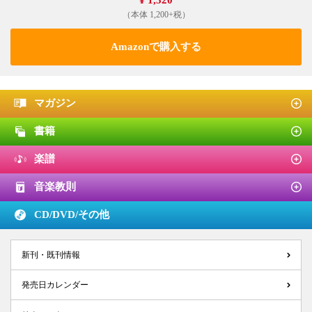
¥ 1,320
（本体 1,200+税）
Amazonで購入する
マガジン
書籍
楽譜
音楽教則
CD/DVD/
その他
新刊・既刊情報
発売日カレンダー