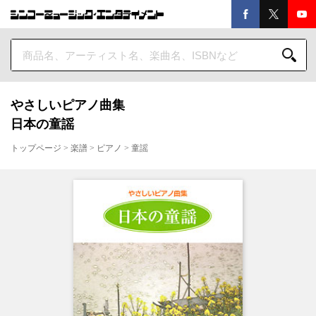
やさしいピアノ曲集
日本の童謡
トップページ
>
楽譜
>
ピアノ
>
童謡