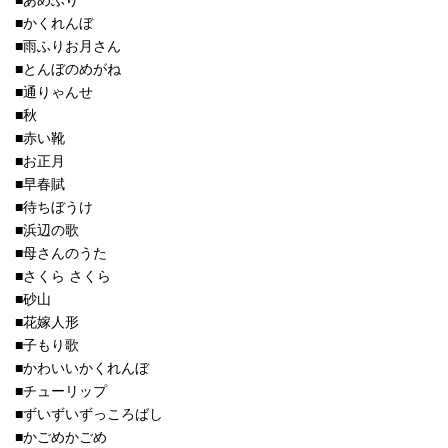
■あめふり
■かくれんぼ
■雨ふりお月さん
■とんぼのめがね
■通りゃんせ
■秋
■赤い靴
■お正月
■早春賦
■待ちぼうけ
■浜辺の歌
■母さんのうた
■さくら さくら
■砂山
■花嫁人形
■子もり歌
■かわいいかくれんぼ
■チューリップ
■ずいずいずっころばし
■かごめかごめ