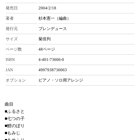
発売日
2004/2/18
著者
杉本憲一（編曲）
発行元
ブレンデュース
サイズ
菊倍判
ページ数
48ページ
ISBN
4-401-73606-0
JAN
4997938736063
オプション
ピアノ・ソロ用アレンジ
曲目
■ふるさと
■七つの子
■鯉のぼり
■もみじ