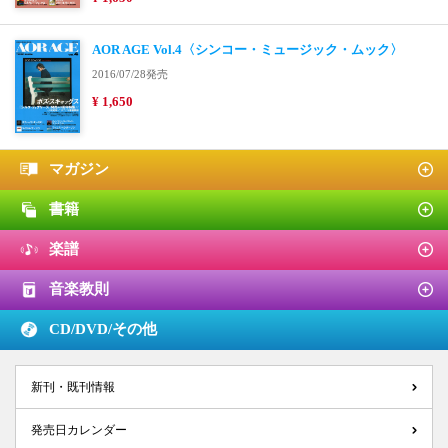
AOR AGE Vol.4〈シンコー・ミュージック・ムック〉
2016/07/28発売
¥ 1,650
マガジン
書籍
楽譜
音楽教則
CD/DVD/
その他
新刊・既刊情報
発売日カレンダー