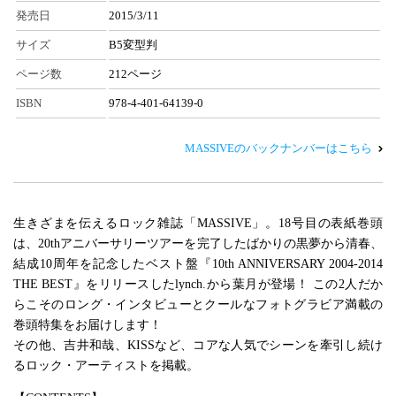
発売日
2015/3/11
サイズ
B5変型判
ページ数
212ページ
ISBN
978-4-401-64139-0
MASSIVEのバックナンバーはこちら
生きざまを伝えるロック雑誌「MASSIVE」。18号目の表紙巻頭
は、20thアニバーサリーツアーを完了したばかりの黒夢から清春、
結成10周年を記念したベスト盤『10th ANNIVERSARY 2004-2014
THE BEST』をリリースしたlynch.から葉月が登場！ この2人だか
らこそのロング・インタビューとクールなフォトグラビア満載の
巻頭特集をお届けします！
その他、吉井和哉、KISSなど、コアな人気でシーンを牽引し続け
るロック・アーティストを掲載。