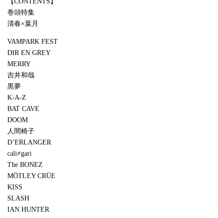
【CONTENTS】
巻頭特集
清春×葉月
VAMPARK FEST
DIR EN GREY
MERRY
吉井和哉
黒夢
K-A-Z
BAT CAVE
DOOM
人間椅子
D’ERLANGER
cali≠gari
The BONEZ
MÖTLEY CRÜE
KISS
SLASH
IAN HUNTER