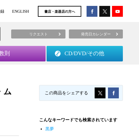
登録
ENGLISH
書店・楽器店の方へ
リクエスト
発売日カレンダー
教則
CD/DVD/
その他
・ム
この商品をシェアする
こんなキーワードでも検索されています
黒夢