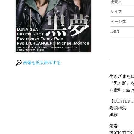
発売日
サイズ
ページ数
ISBN
画像を拡大表示する
生きざまを伝
『黒と影』
を牽引し続
【CONTENT
巻頭特集
黒夢
清春
BUCK-TICK