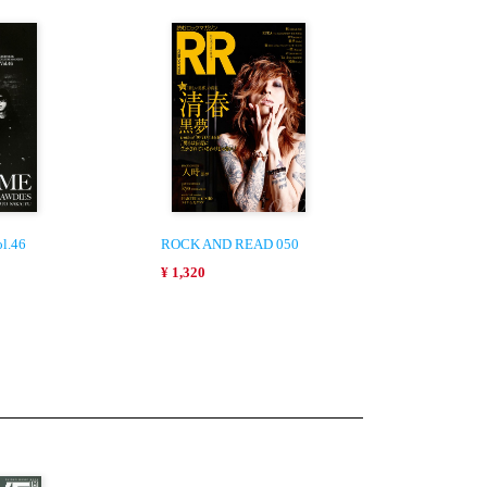
l.46
ROCK AND READ 050
¥ 1,320