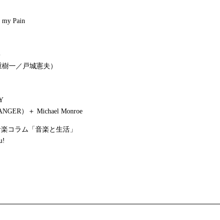
 my Pain
キ
森重樹一／戸城憲夫）
Y
NGER）＋ Michael Monroe
音楽コラム「音楽と生活」
u!