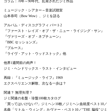
コラム：70年～90年代、乱発されたジミ作品
ミュージック・シアター～音楽試聴室
山本恭司（Bow Wow）、ジミを語る
アルバム・ディスコグラフィ パート2
『ファースト・レイズ・オブ・ザ・ニュー・ライジング・サン』
『ヴァリーズ・オブ・ネプチューン』
『BBC セッションズ』
『ブルース』
『ライヴ・アット・ウッドストック』他
他界1週間前の肉声！
ジミ・ヘンドリックス・ラスト・インタビュー
再録：『ミュージック・ライフ』1969
エクスペリエンス解散、次なる一歩は？
関連？ 無理矢理？
ジミ関連の名盤・珍盤100枚カタログ
「買ってはいけない!?」ジミヘン10枚／ジミヘン血統度ベスト10／
名曲「リトル・ウィング」カヴァー・ベスト10／“THE 脇役”ジミ