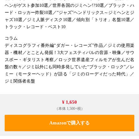
ヘンがゲスト参加10選／世界各国のジミヘン!?10選／ブラック・ハ
ード・ロッカー炸裂10選／“ジャズ”ヘンドリックス～ジミヘンとジ
ャズ10選／ジミ人脈ディスク10選／傾向別「トリオ」名盤10選／
トラック・レコード・ベスト10
コラム
ディスコグラフィ番外編“ダガー・レコーズ”作品／ジミの使用楽
器・機材／とことん発掘！3大フェスティバルの音源・映像／サウ
スポー・ギタリスト考察／ロック世界遺産フィルモアが生んだ名
盤の数々／ジミ以外にも同時多発していた“ブラック・ロック”／レ
ミー（モーターヘッド）が語る「ジミのローディだった時代」／
ジミ関係者名盤
¥ 1,650
（本体 1,500+税）
Amazonで購入する