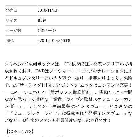
発売日
2010/11/13
サイズ
B5判
ページ数
148ページ
ISBN
978-4-401-63466-8
ジミヘンの5枚組ボックスは、CD4枚がほぼ未発表マテリアルで構
成されており、DVDはブーツィー・コリンズのナレーションによ
るドキュメンタリーという内容で「掘り」甲斐ありまくり。お陰
でこの“ザ・ディグ1冊丸ごとジミヘン”ムックはコンテンツ充実！
──16ページにわたる「新ボックス徹底解剖」、実働たった4年間
ながら恐ろしく濃密な「録音／ライヴ／取材スケジュール・カレ
ンダー」、そしての「生前最後のインタヴュー」とまさかの
「『ミュージック・ライフ』に掲載された発掘インタヴュー」な
どなど、40年来のファンも必買間違いなしの内容です！
【CONTENTS】