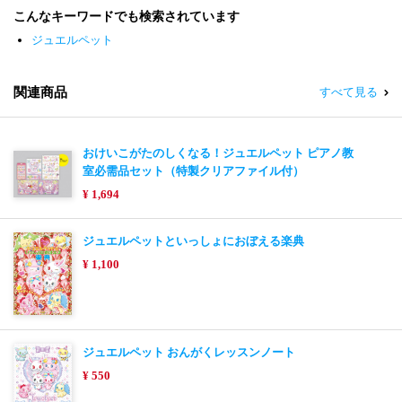
こんなキーワードでも検索されています
ジュエルペット
関連商品
すべて見る
おけいこがたのしくなる！ジュエルペット ピアノ教
室必需品セット（特製クリアファイル付）
¥ 1,694
ジュエルペットといっしょにおぼえる楽典
¥ 1,100
ジュエルペット おんがくレッスンノート
¥ 550