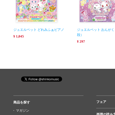
ジュエルペット どれみふぁピアノ
ジュエルペット おんがく
段）
¥ 1,045
¥ 297
フェア
商品を探す
マガジン
楽譜の読み