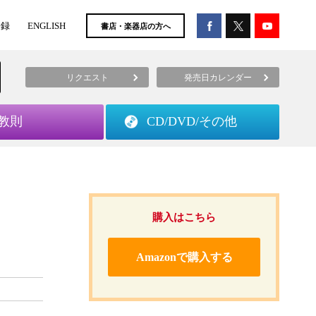
登録
ENGLISH
書店・楽器店の方へ
リクエスト
発売日カレンダー
教則
CD/DVD/
その他
購入はこちら
Amazonで購入する