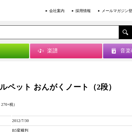
会社案内
採用情報
メールマガジン
楽譜
音楽
ルペット おんがくノート（2段）
 270+税）
2012/7/30
B5変横判