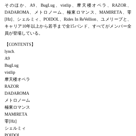
そのほか、A9、BugLug、vistlip、摩天楼オペラ、RAZOR、
DADAROMA、メトロノーム、極東ロマンス、MAMIRETA、零
[Hz]、シェルミィ、POIDOL、Rides In ReVellion、ユメリープと、
キャリア10年以上から若手まで全15バンド、すべてがメンバー全
員が登場している。
【CONTENTS】
lynch.
A9
BugLug
vistlip
摩天楼オペラ
RAZOR
DADAROMA
メトロノーム
極東ロマンス
MAMIRETA
零[Hz]
シェルミィ
POIDOL