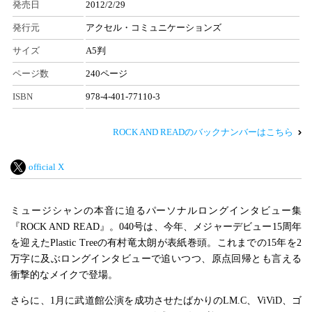
発売日
2012/2/29
発行元
アクセル・コミュニケーションズ
サイズ
A5判
ページ数
240ページ
ISBN
978-4-401-77110-3
ROCK AND READのバックナンバーはこちら
official X
ミュージシャンの本音に迫るパーソナルロングインタビュー集
『ROCK AND READ』。040号は、今年、メジャーデビュー15周年
を迎えたPlastic Treeの有村竜太朗が表紙巻頭。これまでの15年を2
万字に及ぶロングインタビューで追いつつ、原点回帰とも言える
衝撃的なメイクで登場。
さらに、1月に武道館公演を成功させたばかりのLM.C、ViViD、ゴ