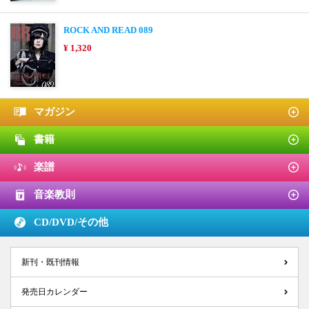
ROCK AND READ 089
¥ 1,320
マガジン
書籍
楽譜
音楽教則
CD/DVD/
その他
新刊・既刊情報
発売日カレンダー