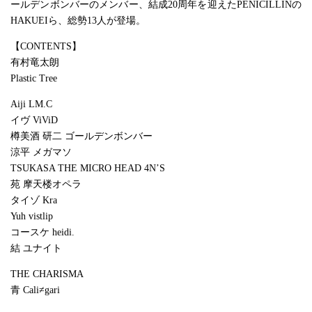
ールデンボンバーのメンバー、結成20周年を迎えたPENICILLINの
HAKUEIら、総勢13人が登場。
【CONTENTS】
有村竜太朗
Plastic Tree
Aiji LM.C
イヴ ViViD
樽美酒 研二 ゴールデンボンバー
涼平 メガマソ
TSUKASA THE MICRO HEAD 4N’S
苑 摩天楼オペラ
タイゾ Kra
Yuh vistlip
コースケ heidi.
結 ユナイト
THE CHARISMA
青 Cali≠gari