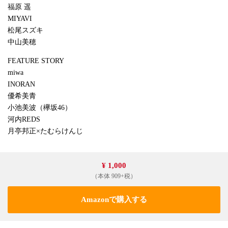
福原 遥
MIYAVI
松尾スズキ
中山美穂
FEATURE STORY
miwa
INORAN
優希美青
小池美波（欅坂46）
河内REDS
月亭邦正×たむらけんじ
¥ 1,000
（本体 909+税）
Amazonで購入する