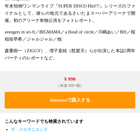
年末恒例ワンマンライブ『SUPER DISCO Hits!!!』シリーズのファ
イナルとして、彼らの地元であるさいたまスーパーアリーナで開
催。初のアリーナ単独公演をフォトレポート。
avengers in sci-fi／BIGMAMA／a flood of circle／川嶋あい／BiS／桜
稲垣早希／ジャルジャル／他
森重樹一（ZIGGY）、増子直純（怒髪天）らが出演した本誌5周年
パーティのレポートなど。
¥ 990
（本体 900+税）
Amazonで購入する
こんなキーワードでも検索されています
ザ・クロマニヨンズ