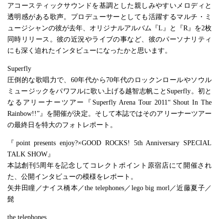
アコースティックサウンドを基調とした親しみやすいメロディと
透明感がある歌声。プロデューサーとしても活躍するマルチ・ミ
ュージシャンの彼が去年、オリジナルアルバム『L』と『R』を2枚
同時リリース。彼の近況やライブの事など、彼のパーソナリティ
にも深く迫れたインタビューになったかと思います。
Superfly
圧倒的な歌唱力で、60年代から70年代のロックンロールやソウル
ミュージックをパワフルに歌い上げる越智志帆ことSuperfly。初と
なるアリーナーツアー『Superfly Arena Tour 2011“ Shout In The
Rainbow!!”』を開催が決定。そして本誌ではそのアリーナーツアー
の最終日を特大のフォトレポート。
『point presents enjoy?×GOOD ROCKS! 5th Anniversary SPECIAL
TALK SHOW』
本誌創刊5周年を記念してコレクトポイント原宿店にて開催され
た、公開インタビューの模様をレポート。
矢井田瞳／ナイス橋本／the telephones／lego big morl／近藤夏子／
髭
the telephones