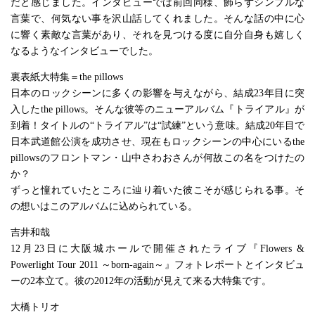
だと感じました。インタビューでは前回同様、飾らずシンプルな
言葉で、何気ない事を沢山話してくれました。そんな話の中に心
に響く素敵な言葉があり、それを見つける度に自分自身も嬉しく
なるようなインタビューでした。
裏表紙大特集＝the pillows
日本のロックシーンに多くの影響を与えながら、結成23年目に突
入したthe pillows。そんな彼等のニューアルバム『トライアル』が
到着！タイトルの“トライアル”は“試練”という意味。結成20年目で
日本武道館公演を成功させ、現在もロックシーンの中心にいるthe
pillowsのフロントマン・山中さわおさんが何故この名をつけたの
か？
ずっと憧れていたところに辿り着いた彼こそが感じられる事。そ
の想いはこのアルバムに込められている。
吉井和哉
12月23日に大阪城ホールで開催されたライブ『Flowers &
Powerlight Tour 2011 ～born-again～』フォトレポートとインタビュ
ーの2本立て。彼の2012年の活動が見えて来る大特集です。
大橋トリオ