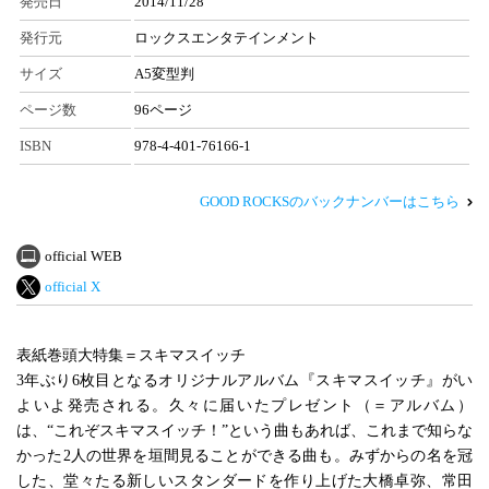
発売日
2014/11/28
発行元
ロックスエンタテインメント
サイズ
A5変型判
ページ数
96ページ
ISBN
978-4-401-76166-1
GOOD ROCKSのバックナンバーはこちら
official WEB
official X
表紙巻頭大特集＝スキマスイッチ
3年ぶり6枚目となるオリジナルアルバム『スキマスイッチ』がい
よいよ発売される。久々に届いたプレゼント（＝アルバム）
は、“これぞスキマスイッチ！”という曲もあれば、これまで知らな
かった2人の世界を垣間見ることができる曲も。みずからの名を冠
した、堂々たる新しいスタンダードを作り上げた大橋卓弥、常田