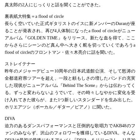
真太郎の2人にじっくりと話を聞くことができた。
裏表紙大特集＝a flood of circle
長らく空いていた正式ギタリストのイスに新メンバーのDuranが座
ることが発表され、再び4人体制になったa flood of circleがニュー
アルバム『GOLDEN TIME』をリリース。新たな血を得て、ここ
からさらにシーンのど真ん中へ大きく舵を切っていくであろうa
flood of circleのフロントマン・佐々木亮介に話を聞いた。
ストレイテナー
昨年のメジャーデビュー10周年の日本武道館公演、そして怒涛の
全都道府県ツアーを超え、一段と頼もしさの増したバンドの充実
した現状がニューアルバム『Behind The Scene』からは伝わってく
る。ずっと変わらないようでいて、その時々しなやかに変化を受
け入れてきた彼らが、また1つ新しいスタンダードを生み出した。
ホリエアツシ（ボーカル／ギター／ピアノ）に聞いた。
DIVA
迫力のあるダンスパフォーマンスと圧倒的な歌唱力でAKB48のフ
ァンのみならず、沢山のフォロワーを獲得しているDIVA。そんな