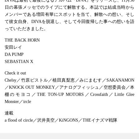
DIVAは最初で最後になるアルバム『DIVA』をリリースし、11月30
日の幕張メッセでのライブにて解散する。本誌では結成当時から
メンバーである増田有華にスポットを当て、解散への想い、そし
て彼女自身、DIVAを脱退し、そして今回復帰した事への想いを語
っていただきました。
THE BACK HORN
安田レイ
DA PUMP
SEBASTIAN X
Check it out
Chelsy／竹原ピストル／植田真梨恵／みにまむす／SAKANAMON
／KNOCK OUT MONKEY／アナログフィッシュ／空想委員会／本
棚のモヨコ／THE TON-UP MOTORS／Crossfaith／Little Glee
Monster／ircle
連載
a flood of circle／沢井美空／KiNGONS／THEイナズマ戦隊