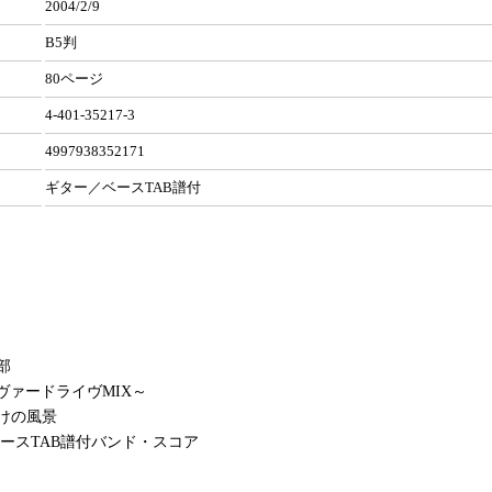
2004/2/9
B5判
80ページ
4-401-35217-3
4997938352171
ギター／ベースTAB譜付
部
ーヴァードライヴMIX～
けの風景
ースTAB譜付バンド・スコア