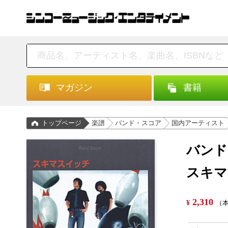
マガジン
書籍
トップページ
楽譜
バンド・スコア
国内アーティスト
バンド
スキマ
2,310
¥
（本