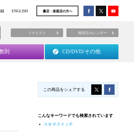
登録
ENGLISH
書店・楽器店の方へ
リクエスト
発売日カレンダー
教則
CD/DVD/
その他
この商品をシェアする
こんなキーワードでも検索されています
スキマスイッチ