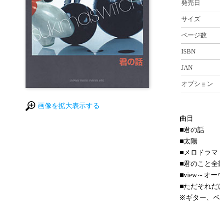
発売日
サイズ
ページ数
ISBN
JAN
オプション
画像を拡大表示する
曲目
■君の話
■太陽
■メロドラマ
■君のこと全
■view～オ
■ただそれだ
※ギター、ベ