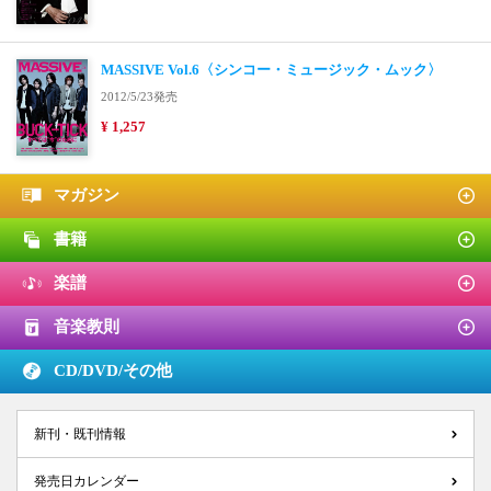
MASSIVE Vol.6〈シンコー・ミュージック・ムック〉
2012/5/23発売
¥ 1,257
マガジン
書籍
楽譜
音楽教則
CD/DVD/
その他
新刊・既刊情報
発売日カレンダー