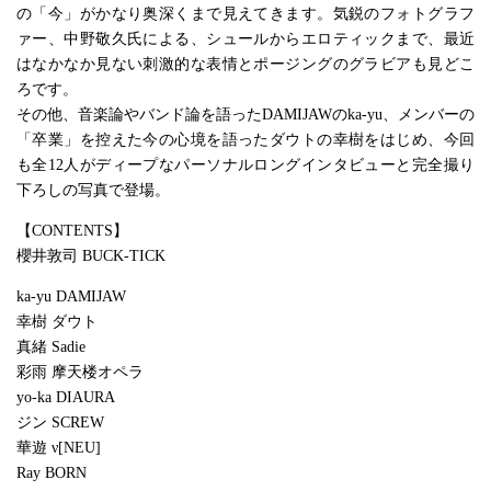
の「今」がかなり奥深くまで見えてきます。気鋭のフォトグラフ
ァー、中野敬久氏による、シュールからエロティックまで、最近
はなかなか見ない刺激的な表情とポージングのグラビアも見どこ
ろです。
その他、音楽論やバンド論を語ったDAMIJAWのka-yu、メンバーの
「卒業」を控えた今の心境を語ったダウトの幸樹をはじめ、今回
も全12人がディープなパーソナルロングインタビューと完全撮り
下ろしの写真で登場。
【CONTENTS】
櫻井敦司 BUCK-TICK
ka-yu DAMIJAW
幸樹 ダウト
真緒 Sadie
彩雨 摩天楼オペラ
yo-ka DIAURA
ジン SCREW
華遊 ν[NEU]
Ray BORN