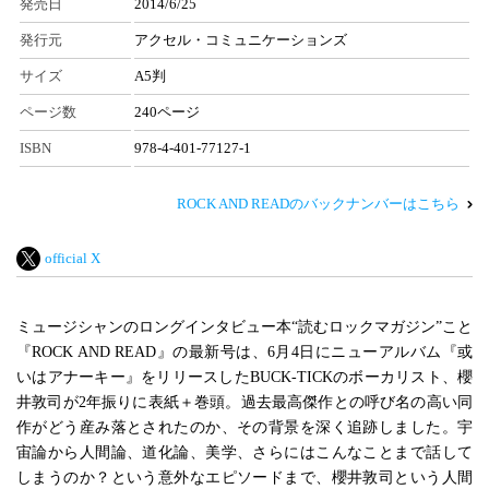
発売日
2014/6/25
発行元
アクセル・コミュニケーションズ
サイズ
A5判
ページ数
240ページ
ISBN
978-4-401-77127-1
ROCK AND READのバックナンバーはこちら
official X
ミュージシャンのロングインタビュー本“読むロックマガジン”こと
『ROCK AND READ』の最新号は、6月4日にニューアルバム『或
いはアナーキー』をリリースしたBUCK-TICKのボーカリスト、櫻
井敦司が2年振りに表紙＋巻頭。過去最高傑作との呼び名の高い同
作がどう産み落とされたのか、その背景を深く追跡しました。宇
宙論から人間論、道化論、美学、さらにはこんなことまで話して
しまうのか？という意外なエピソードまで、櫻井敦司という人間