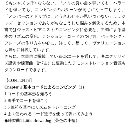
てもジャズっぽくならない」「ノリの良い曲を弾いても、バラー
ドを弾いても、コンピングのパターンが同じになってしまう」
「メンバーのアドリブに、どう合わせるか思いつかない」……ジ
ャズ・セッションでありがちなこうした悩みを解決するため、本
書ではジャズ・ピアニストのコンピングに必要な、曲調による基
本のリズムの変化、テンション・コードのつけ方、バッキング・
フレーズの作り方を中心に、詳しく、易しく、ヴァリエーション
も豊かに解説しています。
さらに、本書内に掲載しているQRコードを通して、各エクササイ
ズ譜例や練習曲（計7曲）に連動したデモンストレーション音源も
ダウンロードできます。
【CONTENTS】
Chapter 1 基本コードによるコンピング（1）
1 コードの基本形を知ろう
2 両手でコードを弾こう
3 3 連符を基本にリズムをトレーニング
4 よく使われるコード進行を使って弾いてみよう
◉練習曲1 Little Brown Jug（茶色の小瓶）