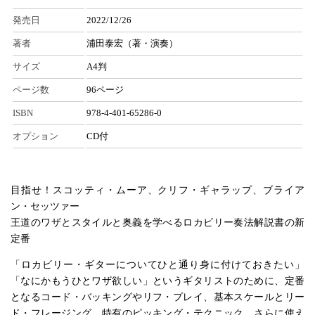
発売日
2022/12/26
著者
浦田泰宏（著・演奏）
サイズ
A4判
ページ数
96ページ
ISBN
978-4-401-65286-0
オプション
CD付
目指せ！スコッティ・ムーア、クリフ・ギャラップ、ブライア
ン・セッツァー
王道のワザとスタイルと奥義を学べるロカビリー奏法解説書の新
定番
「ロカビリー・ギターについてひと通り身に付けておきたい」
「なにかもうひとワザ欲しい」というギタリストのために、定番
となるコード・バッキングやリフ・プレイ、基本スケールとリー
ド・フレージング、特有のピッキング・テクニック、さらに使え