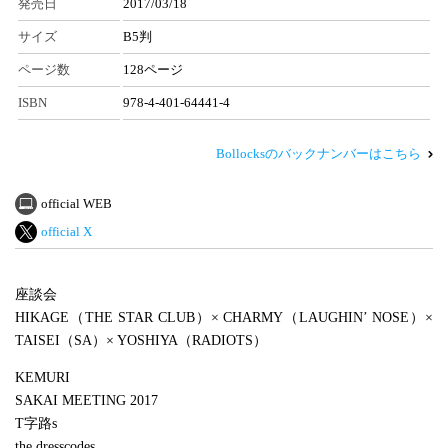
発売日
2017/03/18
サイズ
B5判
ページ数
128ページ
ISBN
978-4-401-64441-4
Bollocksのバックナンバーはこちら
official WEB
official X
座談会
HIKAGE（THE STAR CLUB）× CHARMY（LAUGHIN’ NOSE）×
TAISEI（SA）× YOSHIYA（RADIOTS）
KEMURI
SAKAI MEETING 2017
T字路s
the dresscodes