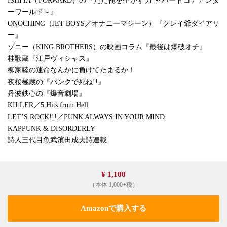
ISHIYA（FORWARD）の『ただ俺を生かす力 ～ハードコアアンダ
ーワールド～』
ONOCHING（JET BOYS／オナニーマシーン）『クレイ爺ダイアリ
ー』
ゾニー（KING BROTHERS）の映画コラム『最後は爆破オチ』
桂歌蔵『江戸ヴィシャス』
柳家睦の運命なんかに負けてたまるか！
夜桜極蔵の『パンクで死ね!!』
丹波鉄心の『爆音劇場』
KILLER／5 Hits from Hell
LET’S ROCK!!!／PUNK ALWAYS IN YOUR MIND
KAPPUNK & DISORDERLY
詩人三代目魚武濱田成夫詩連載
¥ 1,100
（本体 1,000+税）
Amazonで購入する