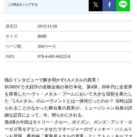
この商品をシェアする
発売日
2015/11/30
サイズ
B6判
ページ数
304ページ
ISBN
978-4-401-64222-9
独占インタビューで解き明かすLAメタルの真実！
BURRN!で大好評の名物企画の単行本化、第4弾。80年代に全世界
を席巻したヘヴィ・メタル・ブームにおいて大きな役割を果たし
た「LAメタル」のムーヴメントとは一体何だったのか？ 当時は語
られることのなかった舞台裏の真実が、ミュージシャン自身の詳
細な証言によって、今、明らかにされる。
第4弾の今回はモトリー・クルー、ポイズン、ガンズ・アンド・ロ
ーゼズ等をデビューさせたマネージャーのヴィッキー・ハミルト
ンも登場、番外編「東海岸メタルの真実」としてトム・キーファ