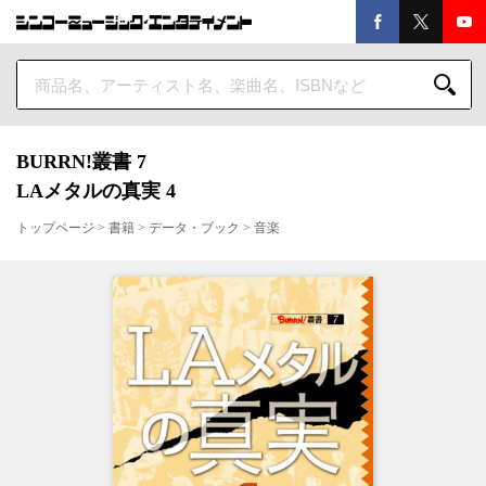
BURRN!叢書 7
LAメタルの真実 4
トップページ
>
書籍
>
データ・ブック
>
音楽