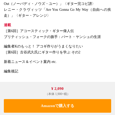
Out（ノーバディ・ノウズ・ユー）」〈ギター完コピ譜〉
レニー・クラヴィッツ「Are You Gonna Go My Way（自由への疾
走）」〈ギター・アレンジ〉
連載
［第6回］アコースティック・ギター偉人伝
ブリティッシュ・フォークの旗手：バート・ヤンシュの生涯
編集者Kのもっと！ アコギ作りがうまくなりたい
［第6回］古谷武久氏にギター作りを学ぶ その2
新着ニュース＆イベント案内 etc.
編集後記
¥ 2,090
（本体 1,900+税）
Amazonで購入する