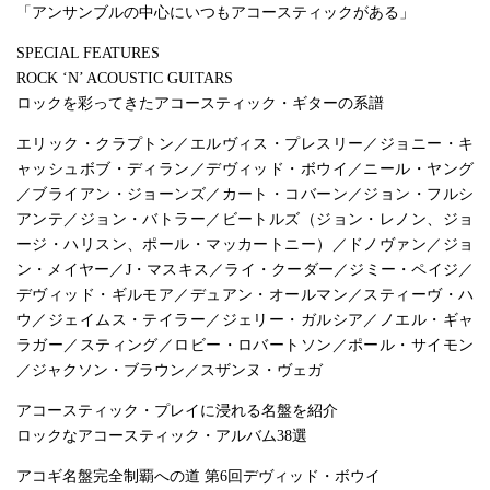
「アンサンブルの中心にいつもアコースティックがある」
SPECIAL FEATURES
ROCK ‘N’ ACOUSTIC GUITARS
ロックを彩ってきたアコースティック・ギターの系譜
エリック・クラプトン／エルヴィス・プレスリー／ジョニー・キ
ャッシュボブ・ディラン／デヴィッド・ボウイ／ニール・ヤング
／ブライアン・ジョーンズ／カート・コバーン／ジョン・フルシ
アンテ／ジョン・バトラー／ビートルズ（ジョン・レノン、ジョ
ージ・ハリスン、ポール・マッカートニー）／ドノヴァン／ジョ
ン・メイヤー／J・マスキス／ライ・クーダー／ジミー・ペイジ／
デヴィッド・ギルモア／デュアン・オールマン／スティーヴ・ハ
ウ／ジェイムス・テイラー／ジェリー・ガルシア／ノエル・ギャ
ラガー／スティング／ロビー・ロバートソン／ポール・サイモン
／ジャクソン・ブラウン／スザンヌ・ヴェガ
アコースティック・プレイに浸れる名盤を紹介
ロックなアコースティック・アルバム38選
アコギ名盤完全制覇への道 第6回デヴィッド・ボウイ