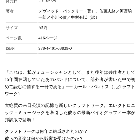
発売日
2013/6/29
著者
デヴィッド・バックリー（著）、佐藤志緒／河野騎
一郎／小川公貴／中村有以（訳）
サイズ
A5判
ページ数
416ページ
ISBN
978-4-401-63839-0
「これは、私がミュージシャンとして、また後年は共作者として
15年間在籍していたあのバンドについて、部外者が書いた中で初
めて読むに値する一冊である」── カール・バルトス（元クラフト
ワーク）
大絶賛の来日公演の記憶も新しいクラフトワーク。エレクトロニ
ック・ミュージックを牽引した彼らの最新バイオグラフィー本が
邦訳版で登場！
クラフトワークは何年に結成されたのか？
彼らの音楽は何から影響を受けたのか？