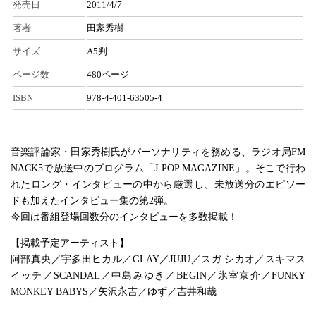
発売日
2011/4/7
著者
田家秀樹
サイズ
A5判
ページ数
480ページ
ISBN
978-4-401-63505-4
音楽評論家・田家秀樹氏がパーソナリティを務める、ラジオ局FM
NACK5で放送中のプログラム「J-POP MAGAZINE」。そこで行わ
れたロング・インタビューの中から厳選し、未放送分のエピソー
ドも加えたインタビュー集の第2弾。
今回は番組登場回数分のインタビューを多数掲載！
【掲載予定アーティスト】
阿部真央／宇多田ヒカル／GLAY／JUJU／スガ シカオ／スキマス
イッチ／SCANDAL／中島みゆき／BEGIN／氷室京介／FUNKY
MONKEY BABYS／矢沢永吉／ゆず／吉井和哉