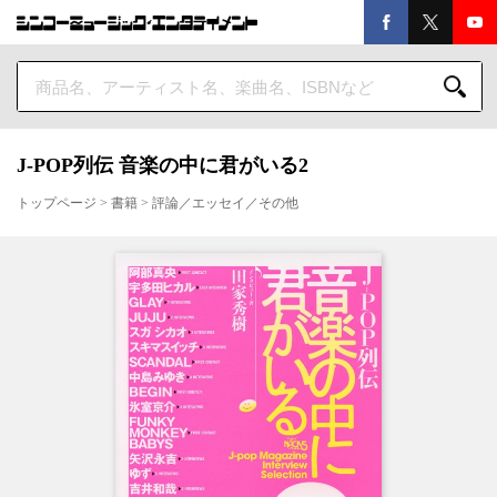
J-POP列伝 音楽の中に君がいる2
トップページ
>
書籍
>
評論／エッセイ／その他