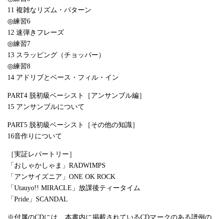
11 複雑なリズム・パターン
◎練習6
12 速弾きフレーズ
◎練習7
13 スラッピング（チョッパー）
◎練習8
14 アドリブとベース・フィル・イン
PART4 脱初級ベーシスト［アンサンブル編］
15 アンサンブルについて
PART5 脱初級ベーシスト［その他の知識］
16音作りについて
［実証レパートリー］
「おしゃかしゃま」RADWIMPS
「アンサイズニア」ONE OK ROCK
「Utauyo!! MIRACLE」放課後ティータイム
「Pride」SCANDAL
※付属のCDには、本書内に掲載されているCDマークのある譜例の