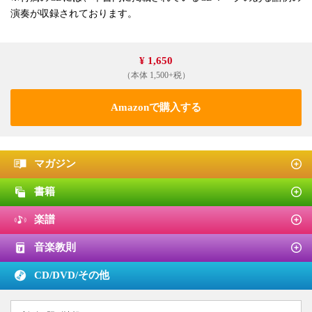
演奏が収録されております。
¥ 1,650
（本体 1,500+税）
Amazonで購入する
マガジン
書籍
楽譜
音楽教則
CD/DVD/
その他