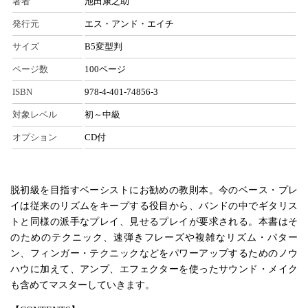
著者
池田康之助
発行元
エス・アンド・エイチ
サイズ
B5変型判
ページ数
100ページ
ISBN
978-4-401-74856-3
対象レベル
初～中級
オプション
CD付
脱初級を目指すベーシストにお勧めの教則本。今のベース・プレ
イは従来のリズムをキープする役目から、バンドの中でギタリス
トと同様の派手なプレイ、見せるプレイが要求される。本書はそ
のためのテクニック、速弾きフレーズや複雑なリズム・パター
ン、フィンガー・テクニックなどをパワーアップするためのノウ
ハウに加えて、アンプ、エフェクターを使ったサウンド・メイク
も含めてマスターしていきます。