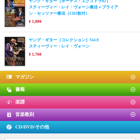
ヤング・ギター［ボーナス・エクストラ02］
スティーヴィー・レイ・ヴォーン奏法＋ブライア
ン・セッツァー奏法（CD2枚付）
¥ 1,980
ヤング・ギター［コレクション］Vol.9
スティーヴィー・レイ・ヴォーン
¥ 1,760
マガジン
書籍
楽譜
音楽教則
CD/DVD/
その他