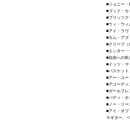
■ジョニー・
■ゴッド・
■ブリッツ
■ウィ・ウ
■アイ・ラ
■カム・ア
■クリープ（
■エンター・
■自由への
■イッツ・
■バスケッ
■アー・ユー
■アコーデ
■ガールフ
■バディ・ホ
■ノー・リー
■アイ・オ
※ギター、ベ