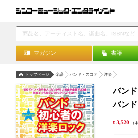
マガジン
書籍
トップページ
楽譜
バンド・スコア
洋楽
バンド
バンド
3,520
¥
（本