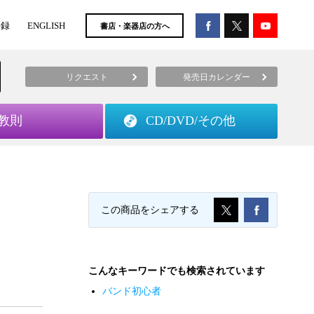
登録
ENGLISH
書店・楽器店の方へ
リクエスト
発売日カレンダー
教則
CD/DVD/
その他
この商品をシェアする
こんなキーワードでも検索されています
バンド初心者