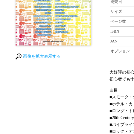
発売日
サイズ
ページ数
ISBN
JAN
オプション
画像を拡大表示する
大好評の初
初心者でも
曲目
■スモーク
■ホテル・
■ロング・
■20th Cen
■パイプライ
■ロック・