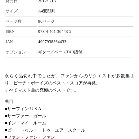
発売日
2012/1/13
サイズ
A4変型判
ページ数
96ページ
ISBN
978-4-401-36443-5
JAN
4997938364433
オプション
ギター／ベースTAB譜付
永らく品切れ中でしたが、ファンからのリクエストが多数集ま
り、ビーチ・ボーイズのベスト・スコアが再発。
すべてマスト曲の究極のベストです。
曲目
■サーフィン U.S.A.
■サーファー・ガール
■イン・マイ・ルーム
■ビー・トゥルー・トゥ・ユア・スクール
■ファン・ファン・ファン