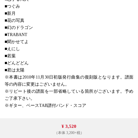
■つぐみ
■新月
■花の写真
■幻のドラゴン
■TRABANT
■聞かせてよ
■えにし
■若葉
■どんどどん
■君は太陽
※本書は2010年11月30日初版発行曲集の復刻版となります。譜面
等の内容に変更はございません。
※リピート後の譜面を一部省略している箇所がございます。予め
ご了承下さい。
※ギター、ベースTAB譜付バンド・スコア
¥ 3,520
（本体 3,200+税）