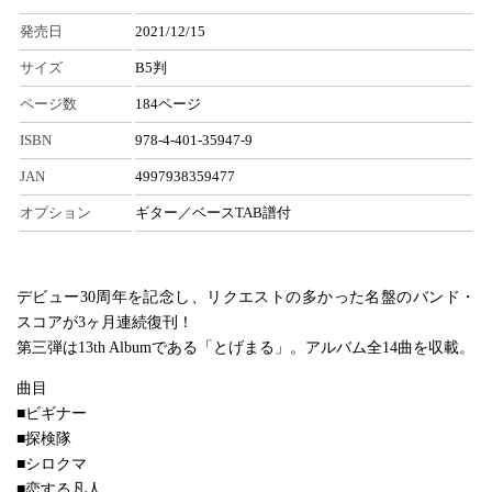
発売日
2021/12/15
サイズ
B5判
ページ数
184ページ
ISBN
978-4-401-35947-9
JAN
4997938359477
オプション
ギター／ベースTAB譜付
デビュー30周年を記念し、リクエストの多かった名盤のバンド・
スコアが3ヶ月連続復刊！
第三弾は13th Albumである「とげまる」。アルバム全14曲を収載。
曲目
■ビギナー
■探検隊
■シロクマ
■恋する凡人