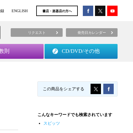
登録
ENGLISH
書店・楽器店の方へ
リクエスト
発売日カレンダー
教則
CD/DVD/
その他
この商品をシェアする
こんなキーワードでも検索されています
スピッツ