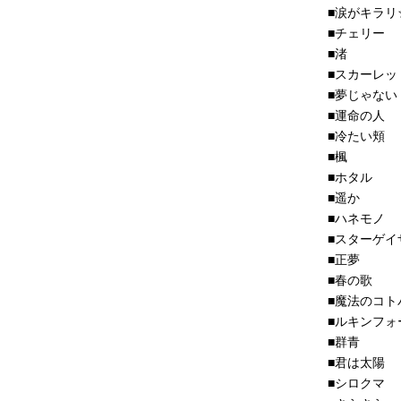
■涙がキラリ
■チェリー
■渚
■スカーレッ
■夢じゃない
■運命の人
■冷たい頬
■楓
■ホタル
■遥か
■ハネモノ
■スターゲイ
■正夢
■春の歌
■魔法のコト
■ルキンフォ
■群青
■君は太陽
■シロクマ