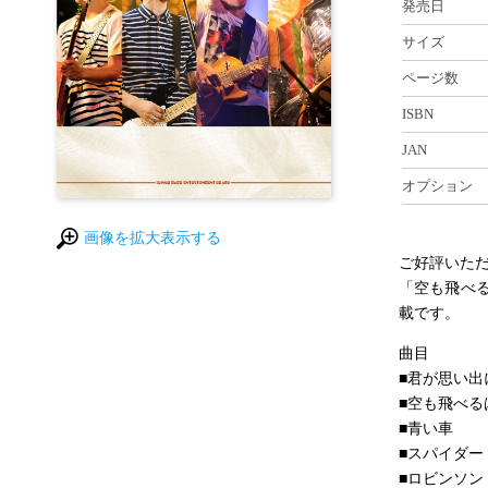
発売日
サイズ
ページ数
ISBN
JAN
オプション
画像を拡大表示する
ご好評いた
「空も飛べ
載です。
曲目
■君が思い出
■空も飛べる
■青い車
■スパイダー
■ロビンソン