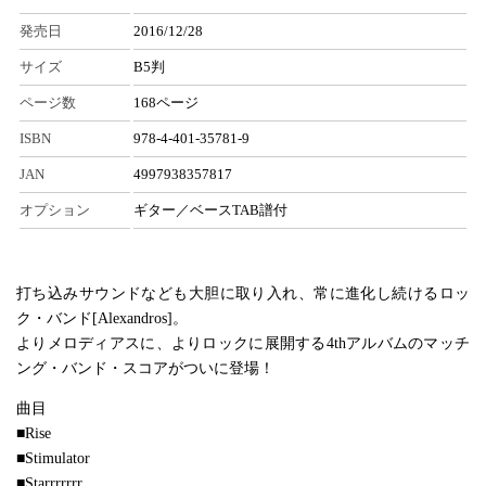
発売日
2016/12/28
サイズ
B5判
ページ数
168ページ
ISBN
978-4-401-35781-9
JAN
4997938357817
オプション
ギター／ベースTAB譜付
打ち込みサウンドなども大胆に取り入れ、常に進化し続けるロッ
ク・バンド[Alexandros]。
よりメロディアスに、よりロックに展開する4thアルバムのマッチ
ング・バンド・スコアがついに登場！
曲目
■Rise
■Stimulator
■Starrrrrrr