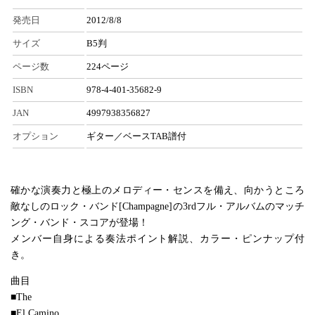
発売日
2012/8/8
サイズ
B5判
ページ数
224ページ
ISBN
978-4-401-35682-9
JAN
4997938356827
オプション
ギター／ベースTAB譜付
確かな演奏力と極上のメロディー・センスを備え、向かうところ
敵なしのロック・バンド[Champagne]の3rdフル・アルバムのマッチ
ング・バンド・スコアが登場！
メンバー自身による奏法ポイント解説、カラー・ピンナップ付
き。
曲目
■The
■El Camino