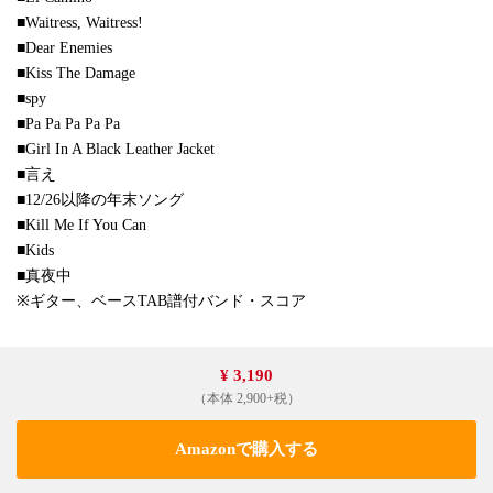
■Waitress, Waitress!
■Dear Enemies
■Kiss The Damage
■spy
■Pa Pa Pa Pa Pa
■Girl In A Black Leather Jacket
■言え
■12/26以降の年末ソング
■Kill Me If You Can
■Kids
■真夜中
※ギター、ベースTAB譜付バンド・スコア
¥ 3,190
（本体 2,900+税）
Amazonで購入する