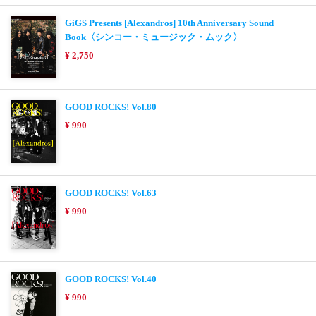
GiGS Presents [Alexandros] 10th Anniversary Sound
Book〈シンコー・ミュージック・ムック〉
¥ 2,750
GOOD ROCKS! Vol.80
¥ 990
GOOD ROCKS! Vol.63
¥ 990
GOOD ROCKS! Vol.40
¥ 990