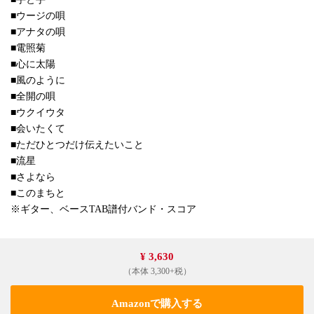
■ウージの唄
■アナタの唄
■電照菊
■心に太陽
■風のように
■全開の唄
■ウクイウタ
■会いたくて
■ただひとつだけ伝えたいこと
■流星
■さよなら
■このまちと
※ギター、ベースTAB譜付バンド・スコア
¥ 3,630
（本体 3,300+税）
Amazonで購入する