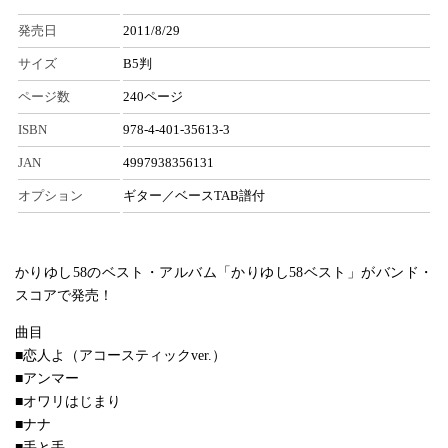
発売日
2011/8/29
サイズ
B5判
ページ数
240ページ
ISBN
978-4-401-35613-3
JAN
4997938356131
オプション
ギター／ベースTAB譜付
かりゆし58のベスト・アルバム「かりゆし58ベスト」がバンド・
スコアで発売！
曲目
■恋人よ（アコースティックver.）
■アンマー
■オワリはじまり
■ナナ
■手と手