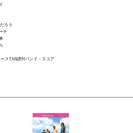
イ
夜だろう
ーチ
峡
れ
ースTAB譜付バンド・スコア