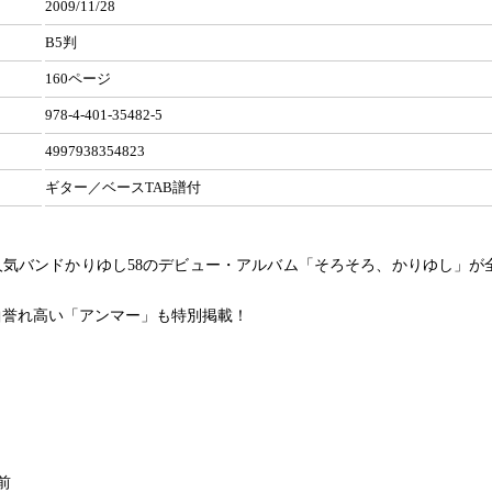
2009/11/28
B5判
160ページ
978-4-401-35482-5
4997938354823
ギター／ベースTAB譜付
人気バンドかりゆし58のデビュー・アルバム「そろそろ、かりゆし」が
曲誉れ高い「アンマー」も特別掲載！
前