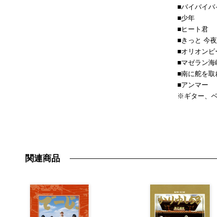
■バイバイバ
■少年
■ヒート君
■きっと 今
■オリオンビ
■マゼラン海
■南に舵を取
■アンマー
※ギター、ベ
関連商品