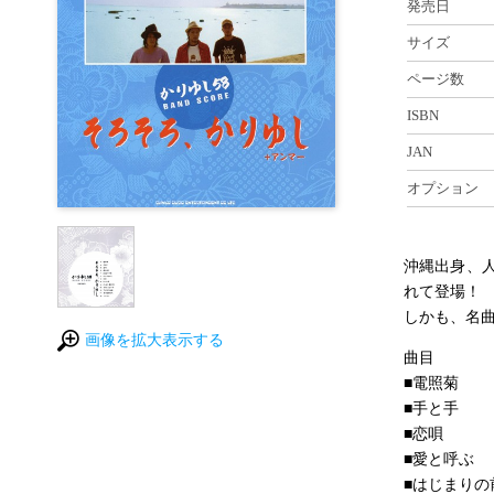
発売日
サイズ
ページ数
ISBN
JAN
オプション
沖縄出身、
れて登場！
しかも、名
画像を拡大表示する
曲目
■電照菊
■手と手
■恋唄
■愛と呼ぶ
■はじまりの