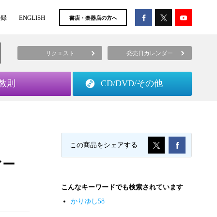
登録
ENGLISH
書店・楽器店の方へ
リクエスト
発売日カレンダー
教則
CD/DVD/
その他
この商品をシェアする
マー
こんなキーワードでも検索されています
かりゆし58