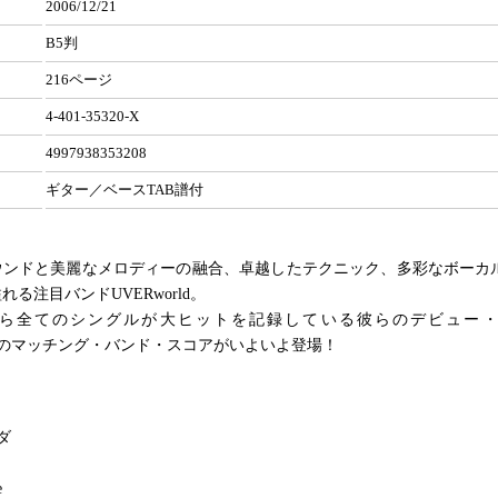
2006/12/21
B5判
216ページ
4-401-35320-X
4997938353208
ギター／ベースTAB譜付
ウンドと美麗なメロディーの融合、卓越したテクニック、多彩なボーカ
る注目バンドUVERworld。
ら全てのシングルが大ヒットを記録している彼らのデビュー・
ess』のマッチング・バンド・スコアがいよいよ登場！
ダ
e