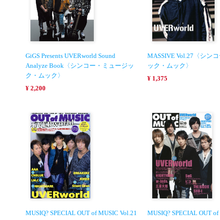
GiGS Presents UVERworld Sound
MASSIVE Vol.27〈
Analyze Book〈シンコー・ミュージッ
ック・ムック〉
ク・ムック〉
¥ 1,375
¥ 2,200
MUSIQ? SPECIAL OUT of MUSIC Vol.21
MUSIQ? SPECIAL OUT of 