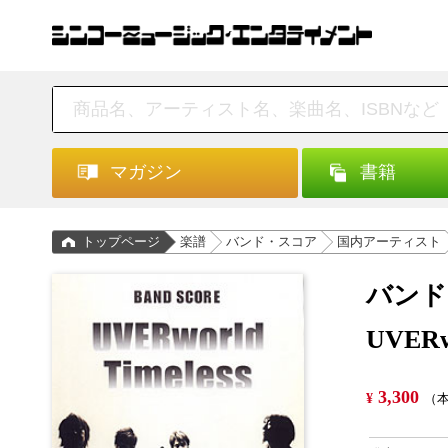
マガジン
書籍
トップページ
楽譜
バンド・スコア
国内アーティスト
バンド
UVERw
3,300
¥
（本