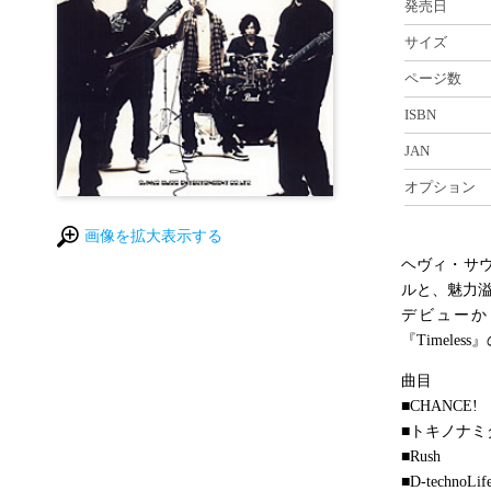
発売日
サイズ
ページ数
ISBN
JAN
オプション
画像を拡大表示する
ヘヴィ・サ
ルと、魅力溢れ
デビューか
『Timel
曲目
■CHANCE!
■トキノナミ
■Rush
■D-technoLif