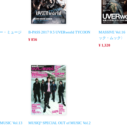
シンコー・ミュージ
B-PASS 2017 9.5 UVERworld TYCOON
MASSIVE Vo
ック・ムック〉
¥ 856
¥ 1,320
MUSIC Vol.13
MUSIQ? SPECIAL OUT of MUSIC Vol.2