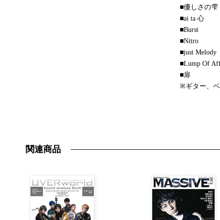
■優しさの雫
■ai ta 心
■Burst
■Nitro
■just Melody
■Lump Of Aff
■扉
※ギター、ベ
関連商品