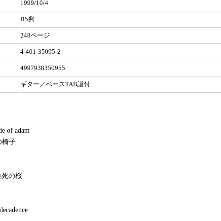
1999/10/4
B5判
248ページ
4-401-35095-2
4997938350955
ギター／ベースTAB譜付
 of adam-
Nの椅子
白死の桜
decadence