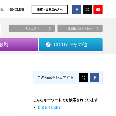
登録
ENGLISH
書店・楽器店の方へ
リクエスト
発売日カレンダー
教則
CD/DVD/
その他
この商品をシェアする
こんなキーワードでも検索されています
DIR EN GREY