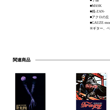
■予感
■MASK
■残-ZAN-
■アクロの丘
■GAUZE-mode
※ギター、ベ
関連商品