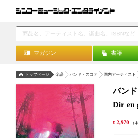
マガジン
書籍
トップページ
楽譜
バンド・スコア
国内アーティスト
バンド
Dir e
2,970
¥
（本