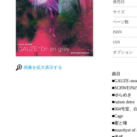
発売日
サイズ
ページ数
ISBN
JAN
オプション
画像を拡大表示する
曲目
■GAUZE-mode
■SCHWEI
■ゆらめき
■raison detre
■304号室、
■Cage
■蜜と唾
■mazohyst of 