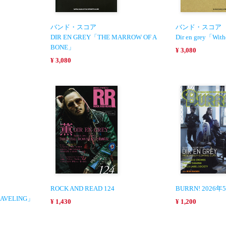
バンド・スコア
バンド・スコア
DIR EN GREY「THE MARROW OF A
Dir en grey「With
BONE」
¥ 3,080
¥ 3,080
ROCK AND READ 124
BURRN! 2026
RAVELING」
¥ 1,430
¥ 1,200