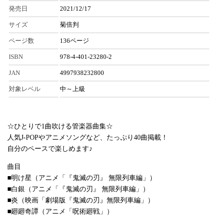
発売日
2021/12/17
サイズ
菊倍判
ページ数
136ページ
ISBN
978-4-401-23280-2
JAN
4997938232800
対象レベル
中～上級
☆ひとりで1曲吹ける管楽器曲集☆
人気J-POPやアニメソングなど、たっぷり40曲掲載！
自分のペースで楽しめます♪
曲目
■明け星（アニメ「『鬼滅の刃』 無限列車編」）
■白銀（アニメ「『鬼滅の刃』 無限列車編」）
■炎（映画「劇場版『鬼滅の刃』無限列車編」）
■廻廻奇譚（アニメ「呪術廻戦」）