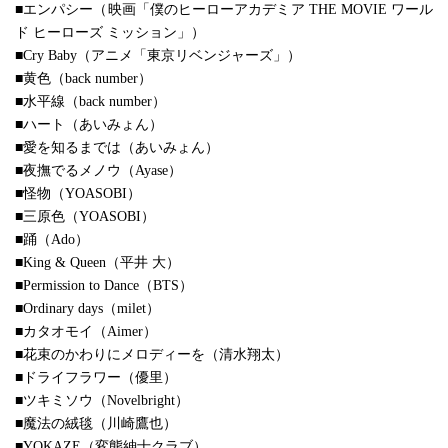
■エンパシー（映画「僕のヒーローアカデミア THE MOVIE ワール
ド ヒーローズ ミッション」）
■Cry Baby（アニメ「東京リベンジャーズ」）
■黄色（back number）
■水平線（back number）
■ハート（あいみょん）
■愛を知るまでは（あいみょん）
■夜撫でるメノウ（Ayase）
■怪物（YOASOBI）
■三原色（YOASOBI）
■踊（Ado）
■King & Queen（平井 大）
■Permission to Dance（BTS）
■Ordinary days（milet）
■カタオモイ（Aimer）
■花束のかわりにメロディーを（清水翔太）
■ドライフラワー（優里）
■ツキミソウ（Novelbright）
■魔法の絨毯（川崎鷹也）
■YOKAZE（変態紳士クラブ）