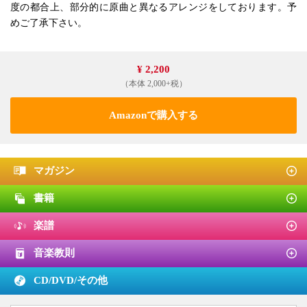
度の都合上、部分的に原曲と異なるアレンジをしております。予
めご了承下さい。
¥ 2,200
（本体 2,000+税）
Amazonで購入する
マガジン
書籍
楽譜
音楽教則
CD/DVD/
その他