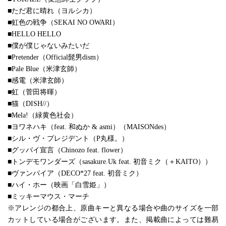
■ただ君に晴れ（ヨルシカ）
■虹色の戦争（SEKAI NO OWARI）
■HELLO HELLO
■僕が僕じゃないみたいだ
■Pretender（Official髭男dism）
■Pale Blue（米津玄師）
■感電（米津玄師）
■虹（菅田将暉）
■猫（DISH//）
■Mela!（緑黄色社会）
■ヨワネハキ（feat. 和ぬか & asmi）（MAISONdes）
■シル・ヴ・プレジデント（P丸様。）
■グッバイ宣言（Chinozo feat. flower）
■トンデモワンダーズ（sasakure.Uk feat. 初音ミク（＋KAITO））
■ヴァンパイア（DECO*27 feat. 初音ミク）
■ハイ・ホー（映画「白雪姫」）
■ミッキーマウス・マーチ
※アレンジの都合上、原曲キーと異なる場合や曲のサイズを一部
カットしている場合がございます。また、掲載曲によっては難易